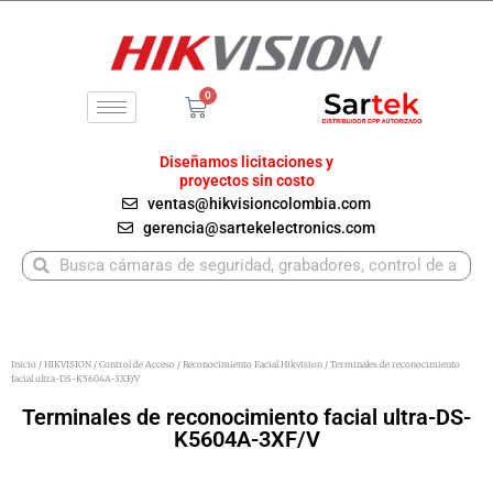
Ir
al
contenido
0
Carrito
Diseñamos licitaciones y
proyectos sin costo
ventas@hikvisioncolombia.com
gerencia@sartekelectronics.com
Buscar
Buscar
Inicio
/
HIKVISION
/
Control de Acceso
/
Reconocimiento Facial Hikvision
/ Terminales de reconocimiento
facial ultra-DS-K5604A-3XF/V
Terminales de reconocimiento facial ultra-DS-
K5604A-3XF/V