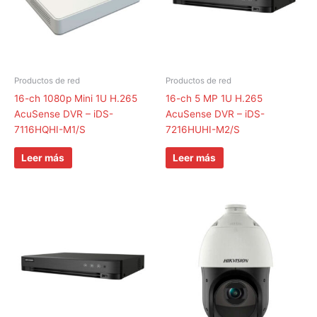
Productos de red
Productos de red
16-ch 1080p Mini 1U H.265
16-ch 5 MP 1U H.265
AcuSense DVR – iDS-
AcuSense DVR – iDS-
7116HQHI-M1/S
7216HUHI-M2/S
Leer más
Leer más