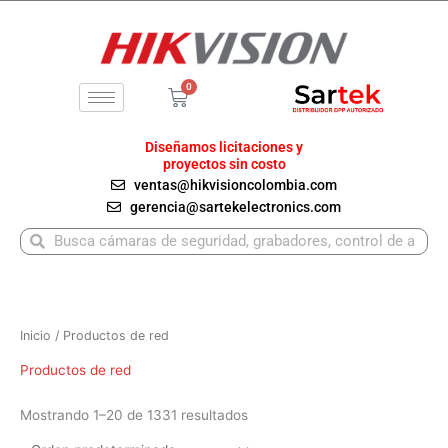
Ir
al
contenido
0
Carrito
Diseñamos licitaciones y
proyectos sin costo
ventas@hikvisioncolombia.com
gerencia@sartekelectronics.com
Buscar
Buscar
Inicio
/ Productos de red
Productos de red
Mostrando 1–20 de 1331 resultados