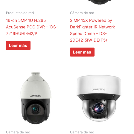
Productos de red
Cámara de red
16-ch 5MP 1U H.265
2 MP 15X Powered by
AcuSense POC DVR – iDS-
DarkFighter IR Network
7216HUHI-M2/P
Speed Dome – DS-
2DE4215IW-DE(T5)
Leer más
Leer más
Cámara de red
Cámara de red