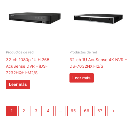
Productos de red
Productos de red
32-ch 1080p 1U H.265
32-ch 1U AcuSense 4K NVR –
AcuSense DVR – iDS-
DS-7632NXI-I2/S
7232HQHI-M2/S
Leer más
Leer más
1
2
3
4
…
65
66
67
→