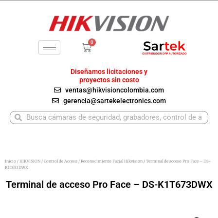
Ir
al
contenido
0
Carrito
Diseñamos licitaciones y
proyectos sin costo
ventas@hikvisioncolombia.com
gerencia@sartekelectronics.com
Buscar
Buscar
Inicio
/
HIKVISION
/
Control de Acceso
/
Reconocimiento Facial Hikvision
/ Terminal de acceso Pro Face – DS-
K1T673DWX
Terminal de acceso Pro Face – DS-K1T673DWX