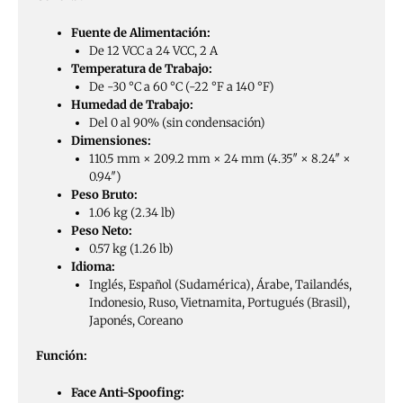
Fuente de Alimentación:
De 12 VCC a 24 VCC, 2 A
Temperatura de Trabajo:
De -30 °C a 60 °C (-22 °F a 140 °F)
Humedad de Trabajo:
Del 0 al 90% (sin condensación)
Dimensiones:
110.5 mm × 209.2 mm × 24 mm (4.35″ × 8.24″ ×
0.94″)
Peso Bruto:
1.06 kg (2.34 lb)
Peso Neto:
0.57 kg (1.26 lb)
Idioma:
Inglés, Español (Sudamérica), Árabe, Tailandés,
Indonesio, Ruso, Vietnamita, Portugués (Brasil),
Japonés, Coreano
Función:
Face Anti-Spoofing: