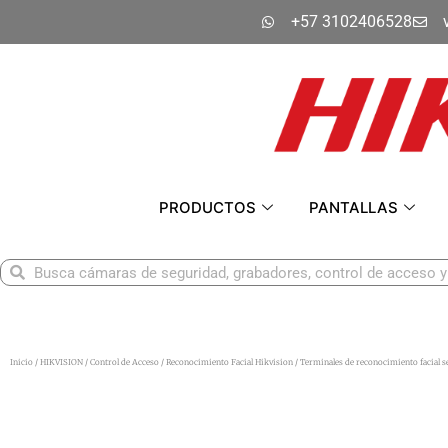
Ir
+57 3102406528
al
contenido
PRODUCTOS
PANTALLAS
Buscar
Buscar
Inicio
/
HIKVISION
/
Control de Acceso
/
Reconocimiento Facial Hikvision
/ Terminales de reconocimiento facia