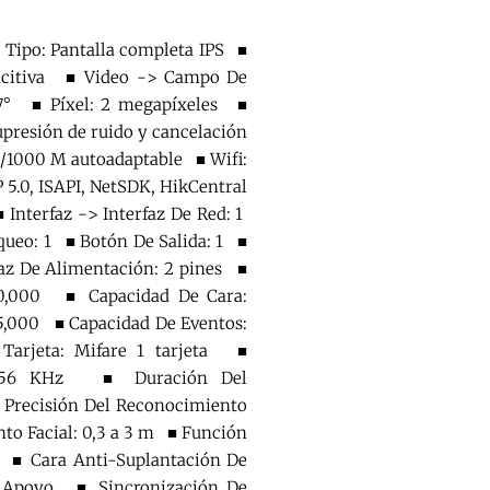
 Tipo: Pantalla completa IPS ■
pacitiva ■ Video -> Campo De
87° ■ Píxel: 2 megapíxeles ■
upresión de ruido y cancelación
/1000 M autoadaptable ■ Wifi:
5.0, ISAPI, NetSDK, HikCentral
nterfaz -> Interfaz De Red: 1
queo: 1 ■ Botón De Salida: 1 ■
faz De Alimentación: 2 pines ■
 10,000 ■ Capacidad De Cara:
 5,000 ■ Capacidad De Eventos:
arjeta: Mifare 1 tarjeta ■
 13,56 KHz ■ Duración Del
 Precisión Del Reconocimiento
to Facial: 0,3 a 3 m ■ Función
 ■ Cara Anti-Suplantación De
 Apoyo ■ Sincronización De