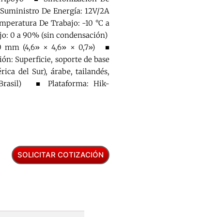
uministro De Energía: 12V/2A
mperatura De Trabajo: -10 °C a
jo: 0 a 90% (sin condensación)
 mm (4,6» × 4,6» × 0,7») ■
ón: Superficie, soporte de base
ca del Sur), árabe, tailandés,
 (Brasil) ■ Plataforma: Hik-
SOLICITAR COTIZACIÓN