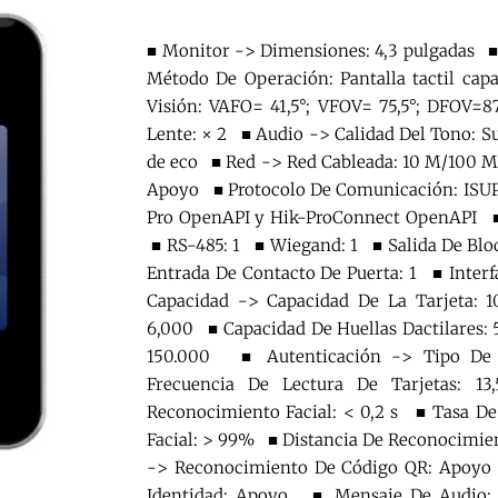
■ Monitor -> Dimensiones: 4,3 pulgadas ■
Método De Operación: Pantalla tactil ca
Visión: VAFO= 41,5°; VFOV= 75,5°; DFOV=
Lente: × 2 ■ Audio -> Calidad Del Tono: S
de eco ■ Red -> Red Cableada: 10 M/100 M
Apoyo ■ Protocolo De Comunicación: ISUP 
Pro OpenAPI y Hik-ProConnect OpenAPI ■ I
■ RS-485: 1 ■ Wiegand: 1 ■ Salida De Blo
Entrada De Contacto De Puerta: 1 ■ Inter
Capacidad -> Capacidad De La Tarjeta:
6,000 ■ Capacidad De Huellas Dactilares:
150.000 ■ Autenticación -> Tipo De T
Frecuencia De Lectura De Tarjetas:
Reconocimiento Facial: < 0,2 s ■ Tasa De
Facial: > 99% ■ Distancia De Reconocimien
-> Reconocimiento De Código QR: Apoyo
Identidad: Apoyo ■ Mensaje De Audio: