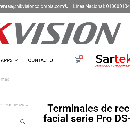
ventas@hikvisioncolombia.com
Linea Nacional: 01800018
0
Carrito
APPS
CONTACTO
Terminales de re
l serie Pro DS-K1T642MFW
facial serie Pro 