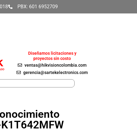
4018
PBX: 601 6952709
Diseñamos licitaciones y
proyectos sin costo
ventas@hikvisioncolombia.com
gerencia@sartekelectronics.com
conocimiento
DS-K1T642MFW