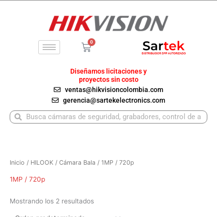
Ir
al
contenido
0
Carrito
Diseñamos licitaciones y
proyectos sin costo
ventas@hikvisioncolombia.com
gerencia@sartekelectronics.com
Buscar
Buscar
Inicio
/
HILOOK
/
Cámara Bala
/ 1MP / 720p
1MP / 720p
Mostrando los 2 resultados