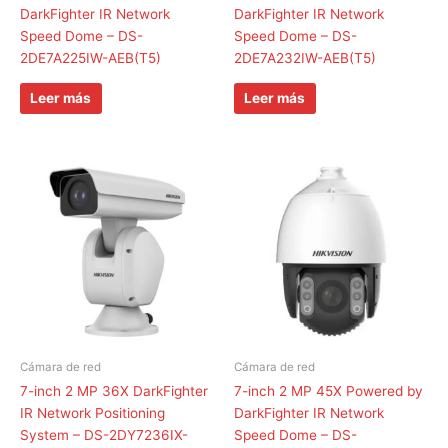
DarkFighter IR Network
DarkFighter IR Network
Speed Dome – DS-
Speed Dome – DS-
2DE7A225IW-AEB(T5)
2DE7A232IW-AEB(T5)
Leer más
Leer más
Cámara de red
Cámara de red
7-inch 2 MP 36X DarkFighter
7-inch 2 MP 45X Powered by
IR Network Positioning
DarkFighter IR Network
System – DS-2DY7236IX-
Speed Dome – DS-