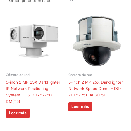
Cámara de red
Cámara de red
5-inch 2 MP 25X DarkFighter
5-inch 2 MP 25X DarkFighter
IR Network Positioning
Network Speed Dome – DS-
System – DS-2DY5225IX-
2DF5225X-AE3(T5)
DM(T5)
Leer más
Leer más