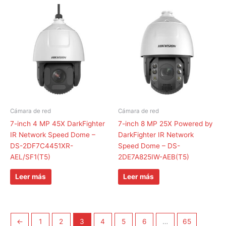
Cámara de red
Cámara de red
7-inch 4 MP 45X DarkFighter
7-inch 8 MP 25X Powered by
IR Network Speed Dome –
DarkFighter IR Network
DS-2DF7C4451XR-
Speed Dome – DS-
AEL/SF1(T5)
2DE7A825IW-AEB(T5)
Leer más
Leer más
←
1
2
3
4
5
6
…
65