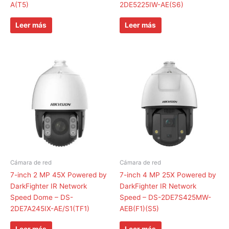
A(T5)
2DE5225IW-AE(S6)
Leer más
Leer más
Cámara de red
Cámara de red
7-inch 2 MP 45X Powered by
7-inch 4 MP 25X Powered by
DarkFighter IR Network
DarkFighter IR Network
Speed Dome – DS-
Speed – DS-2DE7S425MW-
2DE7A245IX-AE/S1(TF1)
AEB(F1)(S5)
Leer más
Leer más