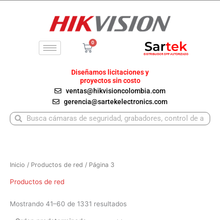
Ir
al
contenido
0
Carrito
Diseñamos licitaciones y
proyectos sin costo
ventas@hikvisioncolombia.com
gerencia@sartekelectronics.com
Buscar
Buscar
Inicio
/
Productos de red
/ Página 3
Productos de red
Mostrando 41–60 de 1331 resultados