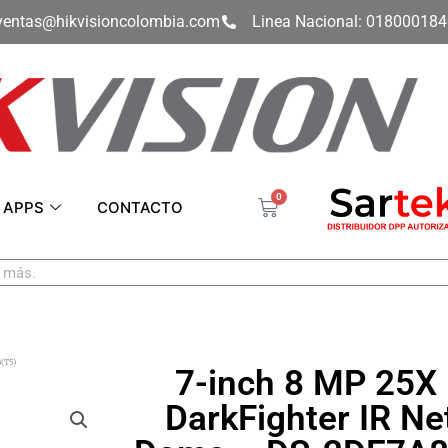
ventas@hikvisioncolombia.com
Linea Nacional: 01800018
0
Carrito
APPS
CONTACTO
(T5)
7-inch 8 MP 25X
DarkFighter IR N