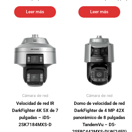
Leer más
Leer más
Cámara de red
Cámara de red
Velocidad de red IR
Domo de velocidad de red
DarkFighter 4K 5X de 7
DarkFighter de 4 MP 42X
pulgadas – iDS-
panorámico de 8 pulgadas
2SK7184MXS-D
TandemVu – DS-
2SF8C442MXS-DLW(24F0)