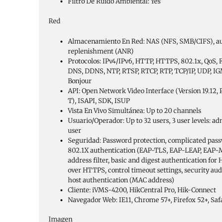
Filtro De Ruido Ambiental:
Yes
Red
Almacenamiento En Red:
NAS (NFS, SMB/CIFS), a
replenishment (ANR)
Protocolos:
IPv4/IPv6, HTTP, HTTPS, 802.1x, QoS, 
DNS, DDNS, NTP, RTSP, RTCP, RTP, TCP/IP, UDP, IG
Bonjour
API:
Open Network Video Interface (Version 19.12, Pro
T), ISAPI, SDK, ISUP
Vista En Vivo Simultánea:
Up to 20 channels
Usuario/Operador:
Up to 32 users, 3 user levels: ad
user
Seguridad:
Password protection, complicated pas
802.1X authentication (EAP-TLS, EAP-LEAP, EAP-
address filter, basic and digest authentication 
over HTTPS, control timeout settings, security audit
host authentication (MAC address)
Cliente:
iVMS-4200, HikCentral Pro, Hik-Connect
Navegador Web:
IE11, Chrome 57+, Firefox 52+, Saf
Imagen