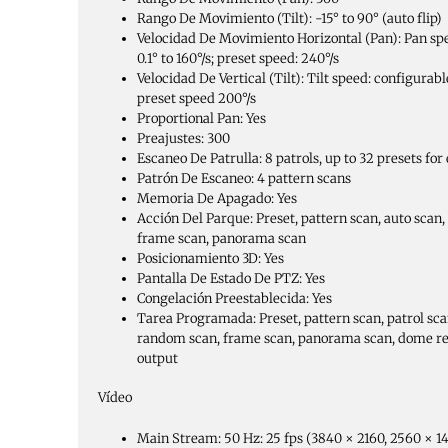
Rango De Movimiento (Tilt):
-15° to 90° (auto flip)
Velocidad De Movimiento Horizontal (Pan):
Pan sp
0.1° to 160°/s; preset speed: 240°/s
Velocidad De Vertical (Tilt):
Tilt speed: configurable
preset speed 200°/s
Proportional Pan:
Yes
Preajustes:
300
Escaneo De Patrulla:
8 patrols, up to 32 presets for
Patrón De Escaneo:
4 pattern scans
Memoria De Apagado:
Yes
Acción Del Parque:
Preset, pattern scan, auto scan,
frame scan, panorama scan
Posicionamiento 3D:
Yes
Pantalla De Estado De PTZ:
Yes
Congelación Preestablecida:
Yes
Tarea Programada:
Preset, pattern scan, patrol scan
random scan, frame scan, panorama scan, dome re
output
Vídeo
Main Stream:
50 Hz: 25 fps (3840 × 2160, 2560 × 1