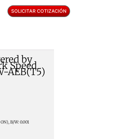
SOLICITAR COTIZACIÓN
ered by
rk Speed
W-AEB(T5)
 ON), B/W: 0.001