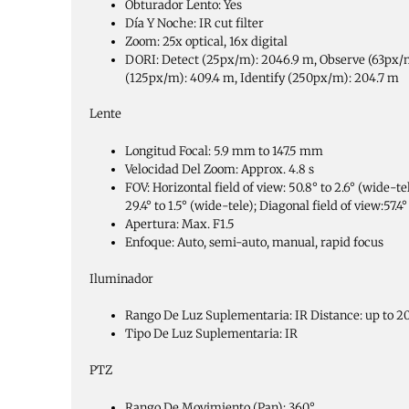
Obturador Lento:
Yes
Día Y Noche:
IR cut filter
Zoom:
25x optical, 16x digital
DORI:
Detect (25px/m): 2046.9 m, Observe (63px/
(125px/m): 409.4 m, Identify (250px/m): 204.7 m
Lente
Longitud Focal:
5.9 mm to 147.5 mm
Velocidad Del Zoom:
Approx. 4.8 s
FOV:
Horizontal field of view: 50.8° to 2.6° (wide-tel
29.4° to 1.5° (wide-tele); Diagonal field of view:57.4
Apertura:
Max. F1.5
Enfoque:
Auto, semi-auto, manual, rapid focus
Iluminador
Rango De Luz Suplementaria:
IR Distance: up to 
Tipo De Luz Suplementaria:
IR
PTZ
Rango De Movimiento (Pan):
360°