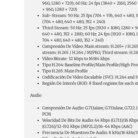
960, 1280 × 720); 60 Hz: 24 fps (3840 × 2160, 2560 
× 960, 1280 × 720)
Sub-Stream:
50 Hz: 25 fps (704 × 576, 640 × 480, 3
(704 × 480, 640 × 480, 352 × 240)
Third Stream:
50 Hz: 25 fps (1920 × 1080, 1280 × 9
640 × 480, 352 × 288); 60 Hz: 24 fps (1920 × 1080, 
704 × 480, 640 × 480, 352 × 240)
Compresión De Vídeo:
Main stream: H.265+ / H.265
stream: H.265 / H.264 / MJPEG; Third stream: H.2
Vídeo Bitrate:
32 kbps to 16384 kbps
Tipo H.264:
Baseline Profile/Main Profile/High Prof
Tipo H.265:
Main Profile
Codificación De Video Escalable (SVC):
H.264 and 
Región De Interés (ROI):
8 fixed regions for each 
Audio
Compresión De Audio:
G.711alaw, G.711ulaw, G.722.
PCM
Velocidad De Bits De Audio:
64 Kbps (G.711)/16 Kbps
(G.726)/32-192 Kbps (MP2L2)/16-64 Kbps (AAC)
Frecuencia De Muestreo De Audio:
8 kHz/16 kHz/