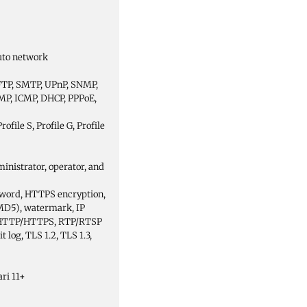
uto network
FTP, SMTP, UPnP, SNMP,
MP, ICMP, DHCP, PPPoE,
file S, Profile G, Profile
ministrator, operator, and
sword, HTTPS encryption,
MD5), watermark, IP
for HTTP/HTTPS, RTP/RTSP
 log, TLS 1.2, TLS 1.3,
ari 11+