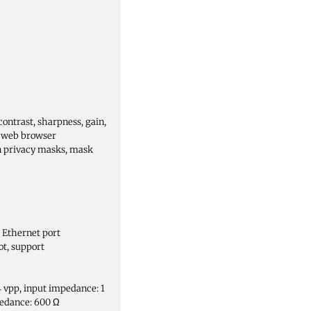
contrast, sharpness, gain,
r web browser
 privacy masks, mask
 Ethernet port
ot, support
.4 vpp, input impedance: 1
mpedance: 600 Ω