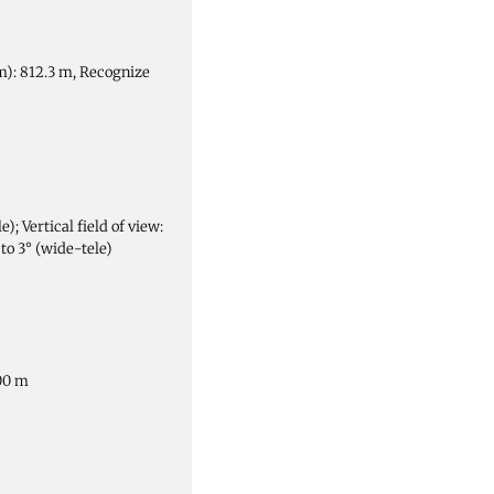
m): 812.3 m, Recognize
e); Vertical field of view:
° to 3° (wide-tele)
200 m