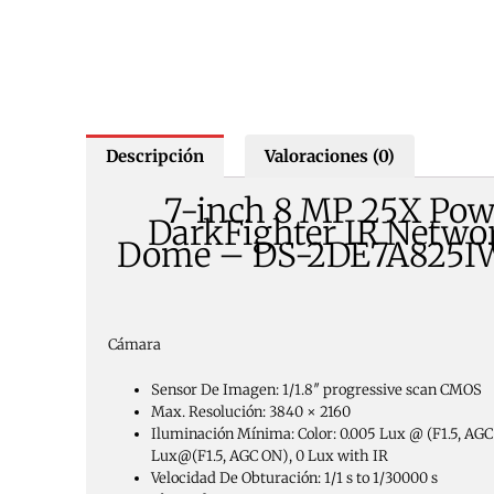
Descripción
Valoraciones (0)
7-inch 8 MP 25X Pow
DarkFighter IR Netwo
Dome – DS-2DE7A825I
Cámara
Sensor De Imagen:
1/1.8″ progressive scan CMOS
Max. Resolución:
3840 × 2160
Iluminación Mínima:
Color: 0.005 Lux @ (F1.5, AGC
Lux@(F1.5, AGC ON), 0 Lux with IR
Velocidad De Obturación:
1/1 s to 1/30000 s