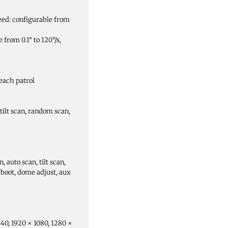
eed: configurable from
 from 0.1° to 120°/s,
 each patrol
 tilt scan, random scan,
, auto scan, tilt scan,
boot, dome adjust, aux
440, 1920 × 1080, 1280 ×