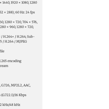
× 1440, 1920 × 1080, 1280
52 × 288); 60 Hz: 24 fps
60, 1280 × 720, 704 × 576,
1280 × 960, 1280 × 720,
 / H.264+ / H.264; Sub-
65 / H.264 / MJPEG
ile
H.265 encoding
stream
1, G.726, MP2L2, AAC,
 (G.722.1)/16 Kbps
32 kHz/48 kHz