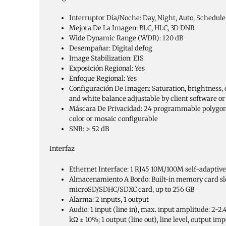
Interruptor Día/Noche:
Day, Night, Auto, Schedule
Mejora De La Imagen:
BLC, HLC, 3D DNR
Wide Dynamic Range (WDR):
120 dB
Desempañar:
Digital defog
Image Stabilization:
EIS
Exposición Regional:
Yes
Enfoque Regional:
Yes
Configuración De Imagen:
Saturation, brightness, 
and white balance adjustable by client software o
Máscara De Privacidad:
24 programmable polygon
color or mosaic configurable
SNR:
> 52 dB
Interfaz
Ethernet Interface:
1 RJ45 10M/100M self-adaptive
Almacenamiento A Bordo:
Built-in memory card sl
microSD/SDHC/SDXC card, up to 256 GB
Alarma:
2 inputs, 1 output
Audio:
1 input (line in), max. input amplitude: 2-2
kΩ ± 10%; 1 output (line out), line level, output i