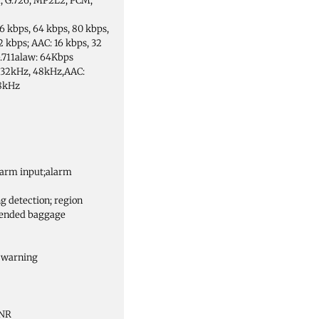
.1; G.726; MP2L2; PCM;
6 kbps, 64 kbps, 80 kbps,
2 kbps; AAC: 16 kbps, 32
G.711alaw: 64Kbps
 32kHz, 48kHz,AAC:
48kHz
larm input;alarm
ng detection; region
ttended baggage
e warning
ANR