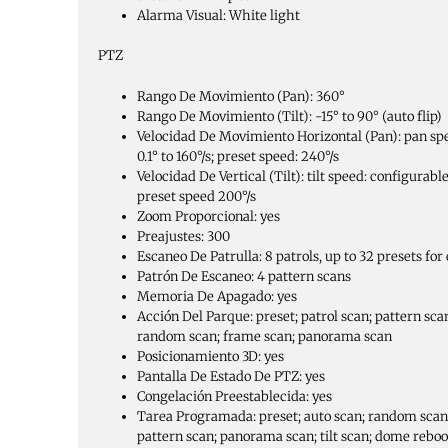
Alarma Visual:
White light
PTZ
Rango De Movimiento (Pan):
360°
Rango De Movimiento (Tilt):
-15° to 90° (auto flip)
Velocidad De Movimiento Horizontal (Pan):
pan sp
0.1° to 160°/s; preset speed: 240°/s
Velocidad De Vertical (Tilt):
tilt speed: configurable
preset speed 200°/s
Zoom Proporcional:
yes
Preajustes:
300
Escaneo De Patrulla:
8 patrols, up to 32 presets for
Patrón De Escaneo:
4 pattern scans
Memoria De Apagado:
yes
Acción Del Parque:
preset; patrol scan; pattern scan
random scan; frame scan; panorama scan
Posicionamiento 3D:
yes
Pantalla De Estado De PTZ:
yes
Congelación Preestablecida:
yes
Tarea Programada:
preset; auto scan; random scan;
pattern scan; panorama scan; tilt scan; dome reboo