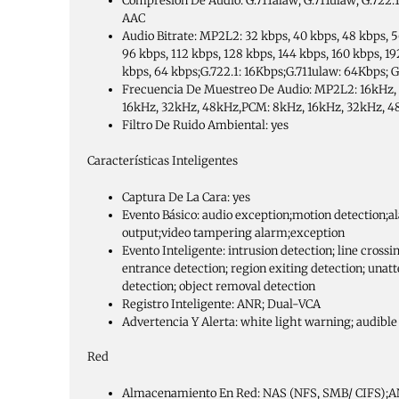
Compresión De Audio:
G.711alaw; G.711ulaw; G.722
AAC
Audio Bitrate:
MP2L2: 32 kbps, 40 kbps, 48 kbps, 5
96 kbps, 112 kbps, 128 kbps, 144 kbps, 160 kbps, 19
kbps, 64 kbps;G.722.1: 16Kbps;G.711ulaw: 64Kbps; 
Frecuencia De Muestreo De Audio:
MP2L2: 16kHz,
16kHz, 32kHz, 48kHz,PCM: 8kHz, 16kHz, 32kHz, 
Filtro De Ruido Ambiental:
yes
Características Inteligentes
Captura De La Cara:
yes
Evento Básico:
audio exception;motion detection;a
output;video tampering alarm;exception
Evento Inteligente:
intrusion detection; line crossi
entrance detection; region exiting detection; una
detection; object removal detection
Registro Inteligente:
ANR; Dual-VCA
Advertencia Y Alerta:
white light warning; audibl
Red
Almacenamiento En Red:
NAS (NFS, SMB/ CIFS);