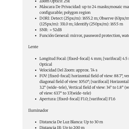
Zoom Óptico:
25x
Máscara De Privacidad:
up to 24 masks;mosaic ma
configurable; polygon region
DORI:
Detect (25px/m): 1655.2 m; Observe (63px/m
(125px/m): 331.0 m; Identify (250px/m): 165.5 m
SNR:
＞52dB
Función General:
mirror, password protection, wat
Lente
Longitud Focal:
[fixed-focal] 4 mm; [varifocal] 4.
Optical
Velocidad Del Zoom:
approx. 7.4 s
FOV:
[fixed-focal] horizontal field of view: 88.7°, ver
diagonal field of view: 105.0°; [varifocal] Horizontal 
3.2° (wide-tele), Vertical field of view: 34° to 1.8° (
of view: 63.7° to 3.7(wide-tele)
Apertura:
[fixed-focal] F1.0; [varifocal] F1.6
Iluminador
Distancia De Luz Blanca:
Up to 30 m
Distancia IR:
Up to 200 m