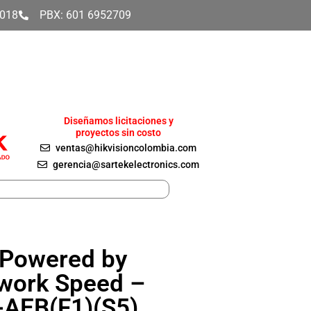
4018
PBX: 601 6952709
Diseñamos licitaciones y
proyectos sin costo
ventas@hikvisioncolombia.com
gerencia@sartekelectronics.com
 Powered by
twork Speed –
AEB(F1)(S5)