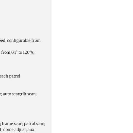
eed: configurable from
 from 0.1° to 120°/s,
 each patrol
; auto scan;tilt scan;
 frame scan; patrol scan;
t; dome adjust; aux