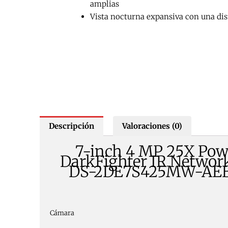
amplias
Vista nocturna expansiva con una dis
Descripción
Valoraciones (0)
7-inch 4 MP 25X Pow
DarkFighter IR Networ
DS-2DE7S425MW-AEB(
Cámara