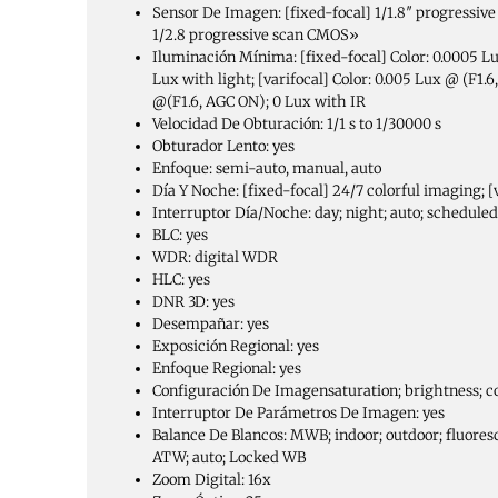
Sensor De Imagen:
[fixed-focal] 1/1.8″ progressiv
1/2.8 progressive scan CMOS»
Iluminación Mínima:
[fixed-focal] Color: 0.0005 L
Lux with light; [varifocal] Color: 0.005 Lux @ (F1.
@(F1.6, AGC ON); 0 Lux with IR
Velocidad De Obturación:
1/1 s to 1/30000 s
Obturador Lento:
yes
Enfoque:
semi-auto, manual, auto
Día Y Noche:
[fixed-focal] 24/7 colorful imaging; [
Interruptor Día/Noche:
day; night; auto; schedule
BLC:
yes
WDR:
digital WDR
HLC:
yes
DNR 3D:
yes
Desempañar:
yes
Exposición Regional:
yes
Enfoque Regional:
yes
Configuración De Imagen
saturation; brightness; c
Interruptor De Parámetros De Imagen:
yes
Balance De Blancos:
MWB; indoor; outdoor; fluores
ATW; auto; Locked WB
Zoom Digital:
16x