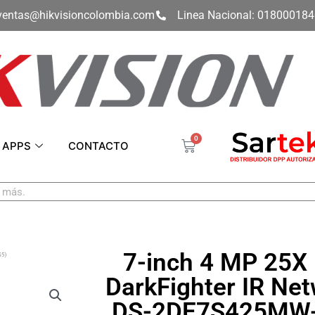
ventas@hikvisioncolombia.com
Linea Nacional: 01800018
0
Carrito
APPS
CONTACTO
7-inch 4 MP 25X
S5)
DarkFighter IR Ne
DS-2DE7S425MW-