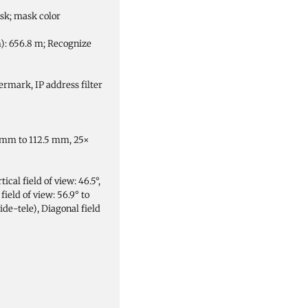
sk; mask color
): 656.8 m; Recognize
ermark, IP address filter
5 mm to 112.5 mm, 25×
tical field of view: 46.5°,
field of view: 56.9° to
wide-tele), Diagonal field