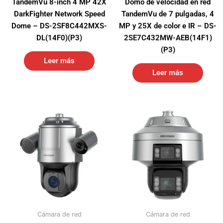
TandemVu 8-inch 4 MP 42X
Domo de velocidad en red
DarkFighter Network Speed
TandemVu de 7 pulgadas, 4
Dome – DS-2SF8C442MXS-
MP y 25X de color e IR – DS-
DL(14F0)(P3)
2SE7C432MW-AEB(14F1)
(P3)
Leer más
Leer más
Cámara de red
Cámara de red