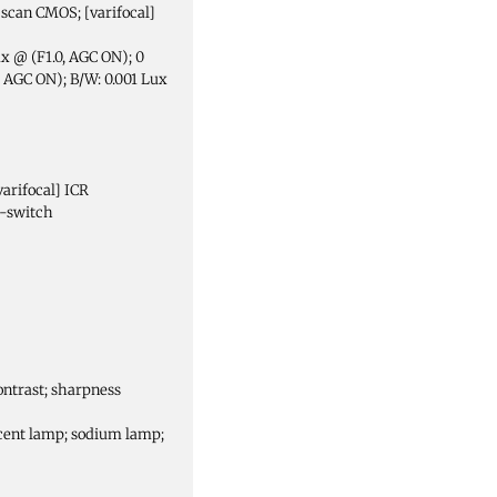
e scan CMOS; [varifocal]
ux @ (F1.0, AGC ON); 0
6, AGC ON); B/W: 0.001 Lux
varifocal] ICR
d-switch
ontrast; sharpness
cent lamp; sodium lamp;