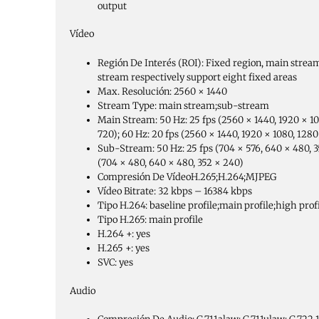
output
Vídeo
Región De Interés (ROI):
Fixed region, main strea
stream respectively support eight fixed areas
Max. Resolución:
2560 × 1440
Stream Type:
main stream;sub-stream
Main Stream:
50 Hz: 25 fps (2560 × 1440, 1920 × 1
720); 60 Hz: 20 fps (2560 × 1440, 1920 × 1080, 128
Sub-Stream:
50 Hz: 25 fps (704 × 576, 640 × 480, 3
(704 × 480, 640 × 480, 352 × 240)
Compresión De Vídeo
H.265;H.264;MJPEG
Vídeo Bitrate:
32 kbps – 16384 kbps
Tipo H.264:
baseline profile;main profile;high prof
Tipo H.265:
main profile
H.264 +:
yes
H.265 +:
yes
SVC:
yes
Audio