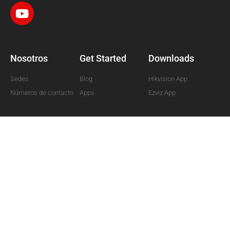
Nosotros
Get Started
Downloads
Sedes
Blog
Hikvision App
Números de contacto
Apps
Ezviz App