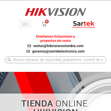
Ir
al
contenido
0
Carrito
Diseñamos licitaciones y
proyectos sin costo
ventas@hikvisioncolombia.com
gerencia@sartekelectronics.com
Buscar
Buscar