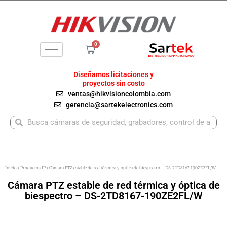
Ir
al
contenido
0
Carrito
Diseñamos licitaciones y
proyectos sin costo
ventas@hikvisioncolombia.com
gerencia@sartekelectronics.com
Buscar
Buscar
Inicio
/
Productos IP
/ Cámara PTZ estable de red térmica y óptica de biespectro – DS-2TD8167-190ZE2FL/W
Cámara PTZ estable de red térmica y óptica de
biespectro – DS-2TD8167-190ZE2FL/W