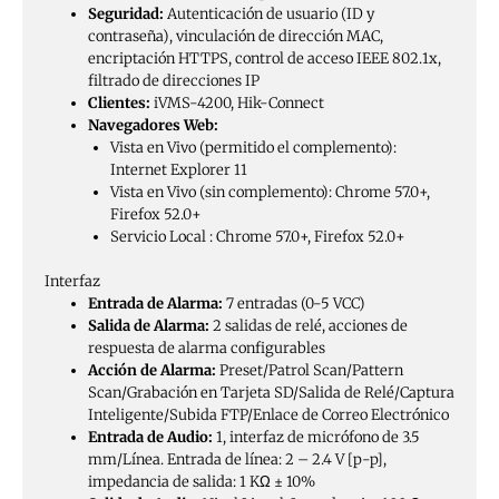
Seguridad:
Autenticación de usuario (ID y
contraseña), vinculación de dirección MAC,
encriptación HTTPS, control de acceso IEEE 802.1x,
filtrado de direcciones IP
Clientes:
iVMS-4200, Hik-Connect
Navegadores Web:
Vista en Vivo (permitido el complemento):
Internet Explorer 11
Vista en Vivo (sin complemento): Chrome 57.0+,
Firefox 52.0+
Servicio Local : Chrome 57.0+, Firefox 52.0+
Interfaz
Entrada de Alarma:
7 entradas (0-5 VCC)
Salida de Alarma:
2 salidas de relé, acciones de
respuesta de alarma configurables
Acción de Alarma:
Preset/Patrol Scan/Pattern
Scan/Grabación en Tarjeta SD/Salida de Relé/Captura
Inteligente/Subida FTP/Enlace de Correo Electrónico
Entrada de Audio:
1, interfaz de micrófono de 3.5
mm/Línea. Entrada de línea: 2 – 2.4 V [p-p],
impedancia de salida: 1 KΩ ± 10%