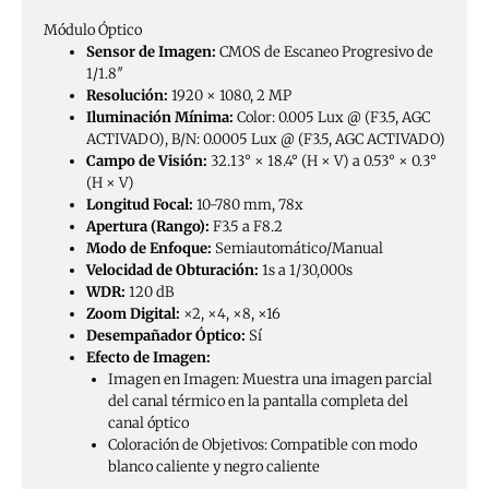
Módulo Óptico
Sensor de Imagen:
CMOS de Escaneo Progresivo de
1/1.8″
Resolución:
1920 × 1080, 2 MP
Iluminación Mínima:
Color: 0.005 Lux @ (F3.5, AGC
ACTIVADO), B/N: 0.0005 Lux @ (F3.5, AGC ACTIVADO)
Campo de Visión:
32.13° × 18.4° (H × V) a 0.53° × 0.3°
(H × V)
Longitud Focal:
10-780 mm, 78x
Apertura (Rango):
F3.5 a F8.2
Modo de Enfoque:
Semiautomático/Manual
Velocidad de Obturación:
1s a 1/30,000s
WDR:
120 dB
Zoom Digital:
×2, ×4, ×8, ×16
Desempañador Óptico:
Sí
Efecto de Imagen:
Imagen en Imagen: Muestra una imagen parcial
del canal térmico en la pantalla completa del
canal óptico
Coloración de Objetivos: Compatible con modo
blanco caliente y negro caliente