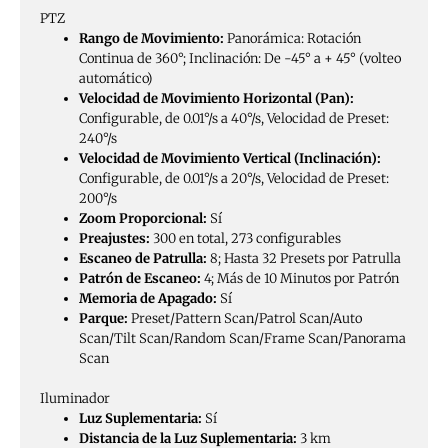
PTZ
Rango de Movimiento:
Panorámica: Rotación
Continua de 360°; Inclinación: De -45° a + 45° (volteo
automático)
Velocidad de Movimiento Horizontal (Pan):
Configurable, de 0.01°/s a 40°/s, Velocidad de Preset:
240°/s
Velocidad de Movimiento Vertical (Inclinación):
Configurable, de 0.01°/s a 20°/s, Velocidad de Preset:
200°/s
Zoom Proporcional:
Sí
Preajustes:
300 en total, 273 configurables
Escaneo de Patrulla:
8; Hasta 32 Presets por Patrulla
Patrón de Escaneo:
4; Más de 10 Minutos por Patrón
Memoria de Apagado:
Sí
Parque:
Preset/Pattern Scan/Patrol Scan/Auto
Scan/Tilt Scan/Random Scan/Frame Scan/Panorama
Scan
Iluminador
Luz Suplementaria:
Sí
Distancia de la Luz Suplementaria:
3 km