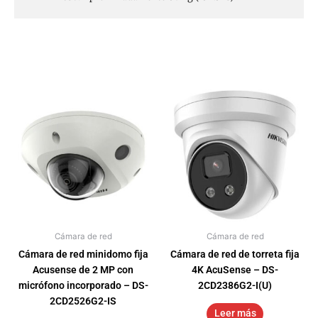
Cámara de red
Cámara de red
Cámara de red minidomo fija
Cámara de red de torreta fija
Acusense de 2 MP con
4K AcuSense – DS-
micrófono incorporado – DS-
2CD2386G2-I(U)
2CD2526G2-IS
Leer más