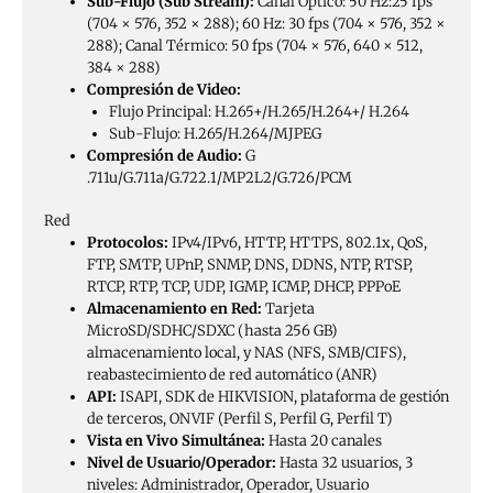
Sub-Flujo (Sub Stream):
Canal Óptico: 50 Hz:25 fps
(704 × 576, 352 × 288); 60 Hz: 30 fps (704 × 576, 352 ×
288); Canal Térmico: 50 fps (704 × 576, 640 × 512,
384 × 288)
Compresión de Video:
Flujo Principal: H.265+/H.265/H.264+/ H.264
Sub-Flujo: H.265/H.264/MJPEG
Compresión de Audio:
G
.711u/G.711a/G.722.1/MP2L2/G.726/PCM
Red
Protocolos:
IPv4/IPv6, HTTP, HTTPS, 802.1x, QoS,
FTP, SMTP, UPnP, SNMP, DNS, DDNS, NTP, RTSP,
RTCP, RTP, TCP, UDP, IGMP, ICMP, DHCP, PPPoE
Almacenamiento en Red:
Tarjeta
MicroSD/SDHC/SDXC (hasta 256 GB)
almacenamiento local, y NAS (NFS, SMB/CIFS),
reabastecimiento de red automático (ANR)
API:
ISAPI, SDK de HIKVISION, plataforma de gestión
de terceros, ONVIF (Perfil S, Perfil G, Perfil T)
Vista en Vivo Simultánea:
Hasta 20 canales
Nivel de Usuario/Operador:
Hasta 32 usuarios, 3
niveles: Administrador, Operador, Usuario