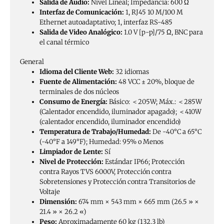
Salida de Audio:
Nivel Lineal; Impedancia: 600 Ω
Interfaz de Comunicación:
1, RJ45 10 M/100 M
Ethernet autoadaptativo; 1, interfaz RS-485
Salida de Video Analógico:
1.0 V [p-p]/75 Ω, BNC para
el canal térmico
General
Idioma del Cliente Web:
32 idiomas
Fuente de Alimentación:
48 VCC ± 20%, bloque de
terminales de dos núcleos
Consumo de Energía:
Básico: ＜205W; Máx.: ＜285W
(Calentador encendido, iluminador apagado); ＜410W
(calentador encendido, iluminador encendido)
Temperatura de Trabajo/Humedad:
De -40°C a 65°C
(-40°F a 149°F); Humedad: 95% o Menos
Limpiador de Lente:
Sí
Nivel de Protección:
Estándar IP66; Protección
contra Rayos TVS 6000V, Protección contra
Sobretensiones y Protección contra Transitorios de
Voltaje
Dimensión:
674 mm × 543 mm × 665 mm (26.5 » ×
21.4 » × 26.2 «)
Peso:
Aproximadamente 60 kg (132.3 lb)