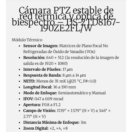
Cámara PTZ estable de
red térmica y óptica de
biespectro – DS-2TD8167-
190ZE2FL/W
Módulo Térmico
Sensor de Imagen:
Matrices de Plano Focal No
Refrigeradas de Óxido de Vanadio (VOx)
Resolución:
640 × 512 (la resolución de la imagen de
salida es de 1920 × 1080)
Intervalo de Píxeles:
17 μm
Respuesta de Banda:
8 μm a 14 μm
NETD:
Menos de 35 mK (@25 °C, F#=1.0)
Longitud Focal:
36 a 190 mm
Modo de Enfoque:
Semiautomático y Manual
IFOV:
0.47 a 0.09 mrad
Apertura:
F0.8 a F1.2
Campo de Visión:
17.19° × 13.79° (H × V) a 3.46° ×
2.77° (H × V)
Distancia Mínima de Enfoque:
3m
Zoom Digital:
×2, ×4, ×8