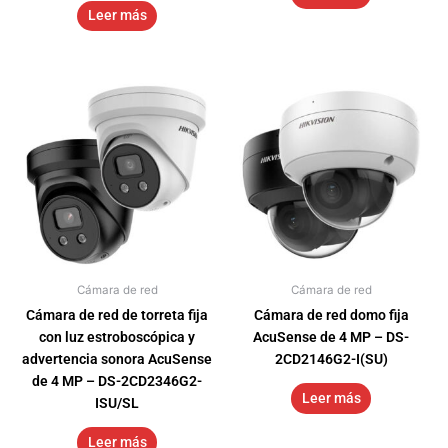
Leer más
Cámara de red
Cámara de red
Cámara de red de torreta fija
Cámara de red domo fija
con luz estroboscópica y
AcuSense de 4 MP – DS-
advertencia sonora AcuSense
2CD2146G2-I(SU)
de 4 MP – DS-2CD2346G2-
Leer más
ISU/SL
Leer más