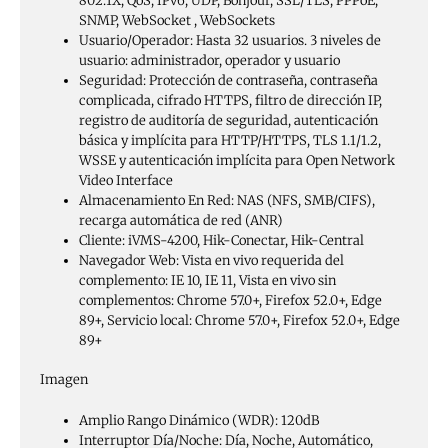
802.1X, QoS, IPv6, UDP, Bonjour, SSL/TLS, PPPoE,
SNMP, WebSocket , WebSockets
Usuario/Operador:
Hasta 32 usuarios. 3 niveles de
usuario: administrador, operador y usuario
Seguridad:
Protección de contraseña, contraseña
complicada, cifrado HTTPS, filtro de dirección IP,
registro de auditoría de seguridad, autenticación
básica y implícita para HTTP/HTTPS, TLS 1.1/1.2,
WSSE y autenticación implícita para Open Network
Video Interface
Almacenamiento En Red:
NAS (NFS, SMB/CIFS),
recarga automática de red (ANR)
Cliente:
iVMS-4200, Hik-Conectar, Hik-Central
Navegador Web:
Vista en vivo requerida del
complemento: IE 10, IE 11, Vista en vivo sin
complementos: Chrome 57.0+, Firefox 52.0+, Edge
89+, Servicio local: Chrome 57.0+, Firefox 52.0+, Edge
89+
Imagen
Amplio Rango Dinámico (WDR):
120dB
Interruptor Día/Noche:
Día, Noche, Automático,