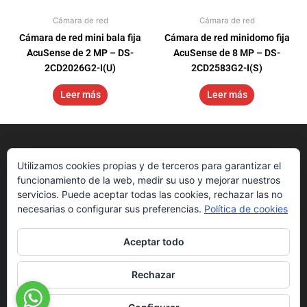
Cámara de red
Cámara de red
Cámara de red mini bala fija
Cámara de red minidomo fija
AcuSense de 2 MP – DS-
AcuSense de 8 MP – DS-
2CD2026G2-I(U)
2CD2583G2-I(S)
Leer más
Leer más
Utilizamos cookies propias y de terceros para garantizar el
funcionamiento de la web, medir su uso y mejorar nuestros
servicios. Puede aceptar todas las cookies, rechazar las no
necesarias o configurar sus preferencias.
Política de cookies
Aceptar todo
Nosotros
Get Started
Downloads
Rechazar
Sedes
Blog
Hikvision App
Números de contacto
Apps
Ezviz App