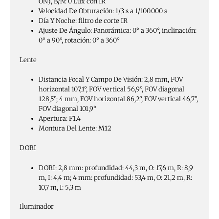
ON), B/N: 0 Lux con IR
Velocidad De Obturación:
1/3 s a 1/100.000 s
Día Y Noche:
filtro de corte IR
Ajuste De Ángulo:
Panorámica: 0° a 360°, inclinación:
0° a 90°, rotación: 0° a 360°
Lente
Distancia Focal Y Campo De Visión:
2,8 mm, FOV
horizontal 107,1°, FOV vertical 56,9°, FOV diagonal
128,5°; 4 mm, FOV horizontal 86,2°, FOV vertical 46,7°,
FOV diagonal 101,9°
Apertura:
F1.4
Montura Del Lente:
M12
DORI
DORI:
2,8 mm: profundidad: 44,3 m, O: 17,6 m, R: 8,9
m, I: 4,4 m; 4 mm: profundidad: 53,4 m, O: 21,2 m, R:
10,7 m, I: 5,3 m
Iluminador