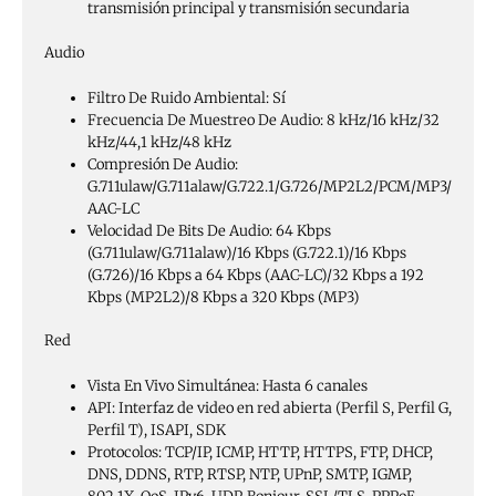
transmisión principal y transmisión secundaria
Audio
Filtro De Ruido Ambiental:
Sí
Frecuencia De Muestreo De Audio:
8 kHz/16 kHz/32
kHz/44,1 kHz/48 kHz
Compresión De Audio:
G.711ulaw/G.711alaw/G.722.1/G.726/MP2L2/PCM/MP3/
AAC-LC
Velocidad De Bits De Audio:
64 Kbps
(G.711ulaw/G.711alaw)/16 Kbps (G.722.1)/16 Kbps
(G.726)/16 Kbps a 64 Kbps (AAC-LC)/32 Kbps a 192
Kbps (MP2L2)/8 Kbps a 320 Kbps (MP3)
Red
Vista En Vivo Simultánea:
Hasta 6 canales
API:
Interfaz de video en red abierta (Perfil S, Perfil G,
Perfil T), ISAPI, SDK
Protocolos:
TCP/IP, ICMP, HTTP, HTTPS, FTP, DHCP,
DNS, DDNS, RTP, RTSP, NTP, UPnP, SMTP, IGMP,