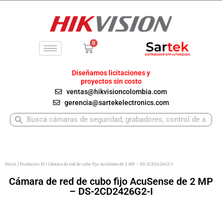
Ir
al
contenido
0
Carrito
Diseñamos licitaciones y
proyectos sin costo
ventas@hikvisioncolombia.com
gerencia@sartekelectronics.com
Buscar
Buscar
Inicio
/
Productos IP
/ Cámara de red de cubo fijo AcuSense de 2 MP – DS-2CD2426G2-I
Cámara de red de cubo fijo AcuSense de 2 MP
– DS-2CD2426G2-I