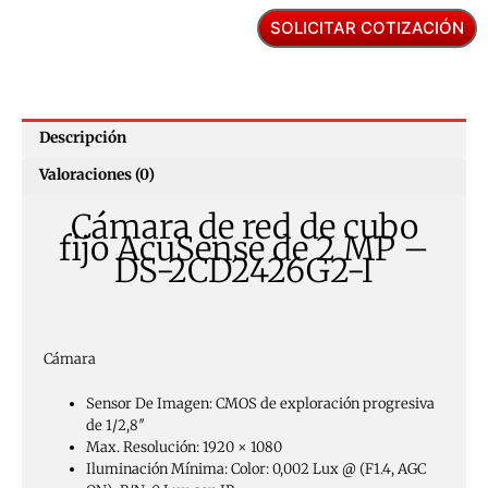
SOLICITAR COTIZACIÓN
Descripción
Valoraciones (0)
Cámara de red de cubo
fijo AcuSense de 2 MP –
DS-2CD2426G2-I
Cámara
Sensor De Imagen:
CMOS de exploración progresiva
de 1/2,8″
Max. Resolución:
1920 × 1080
Iluminación Mínima:
Color: 0,002 Lux @ (F1.4, AGC