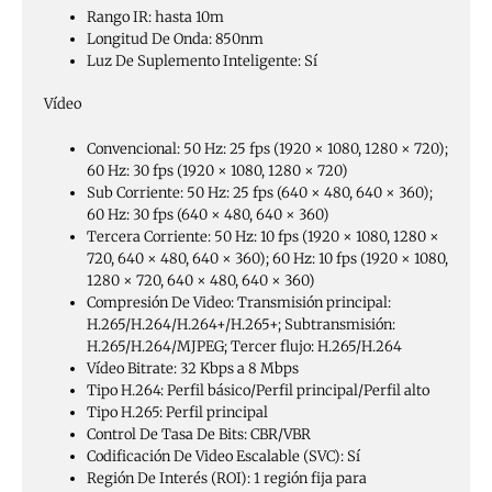
Rango IR:
hasta 10m
Longitud De Onda:
850nm
Luz De Suplemento Inteligente:
Sí
Vídeo
Convencional:
50 Hz: 25 fps (1920 × 1080, 1280 × 720);
60 Hz: 30 fps (1920 × 1080, 1280 × 720)
Sub Corriente:
50 Hz: 25 fps (640 × 480, 640 × 360);
60 Hz: 30 fps (640 × 480, 640 × 360)
Tercera Corriente:
50 Hz: 10 fps (1920 × 1080, 1280 ×
720, 640 × 480, 640 × 360); 60 Hz: 10 fps (1920 × 1080,
1280 × 720, 640 × 480, 640 × 360)
Compresión De Video:
Transmisión principal:
H.265/H.264/H.264+/H.265+; Subtransmisión:
H.265/H.264/MJPEG; Tercer flujo: H.265/H.264
Vídeo Bitrate:
32 Kbps a 8 Mbps
Tipo H.264:
Perfil básico/Perfil principal/Perfil alto
Tipo H.265:
Perfil principal
Control De Tasa De Bits:
CBR/VBR
Codificación De Video Escalable (SVC):
Sí
Región De Interés (ROI):
1 región fija para