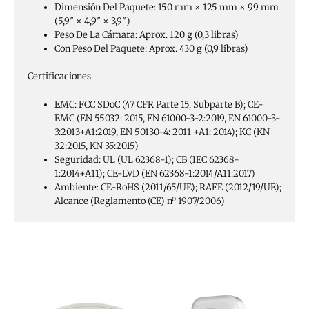
Dimensión Del Paquete:
150 mm × 125 mm × 99 mm
(5,9″ × 4,9″ × 3,9″)
Peso De La Cámara:
Aprox. 120 g (0,3 libras)
Con Peso Del Paquete:
Aprox. 430 g (0,9 libras)
Certificaciones
EMC:
FCC SDoC (47 CFR Parte 15, Subparte B); CE-
EMC (EN 55032: 2015, EN 61000-3-2:2019, EN 61000-3-
3:2013+A1:2019, EN 50130-4: 2011 +A1: 2014); KC (KN
32:2015, KN 35:2015)
Seguridad:
UL (UL 62368-1); CB (IEC 62368-
1:2014+A11); CE-LVD (EN 62368-1:2014/A11:2017)
Ambiente:
CE-RoHS (2011/65/UE); RAEE (2012/19/UE);
Alcance (Reglamento (CE) nº 1907/2006)