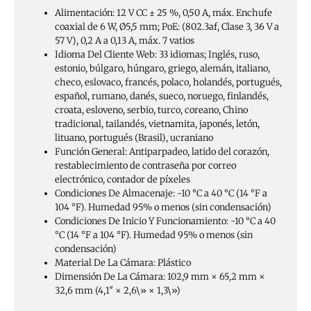
Alimentación:
12 V CC ± 25 %, 0,50 A, máx. Enchufe
coaxial de 6 W, Ø5,5 mm; PoE: (802.3af, Clase 3, 36 V a
57 V), 0,2 A a 0,13 A, máx. 7 vatios
Idioma Del Cliente Web:
33 idiomas; Inglés, ruso,
estonio, búlgaro, húngaro, griego, alemán, italiano,
checo, eslovaco, francés, polaco, holandés, portugués,
español, rumano, danés, sueco, noruego, finlandés,
croata, esloveno, serbio, turco, coreano, Chino
tradicional, tailandés, vietnamita, japonés, letón,
lituano, portugués (Brasil), ucraniano
Función General:
Antiparpadeo, latido del corazón,
restablecimiento de contraseña por correo
electrónico, contador de píxeles
Condiciones De Almacenaje:
-10 °C a 40 °C (14 °F a
104 °F). Humedad 95% o menos (sin condensación)
Condiciones De Inicio Y Funcionamiento:
-10 °C a 40
°C (14 °F a 104 °F). Humedad 95% o menos (sin
condensación)
Material De La Cámara: P
lástico
Dimensión De La Cámara:
102,9 mm × 65,2 mm ×
32,6 mm (4,1″ × 2,6\» × 1,3\»)