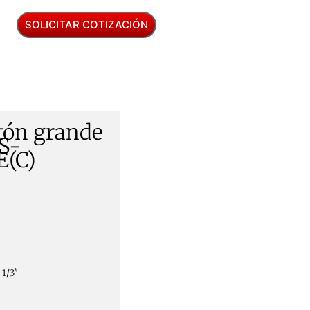
SOLICITAR COTIZACIÓN
tón grande
S-
(C)
 1/3″