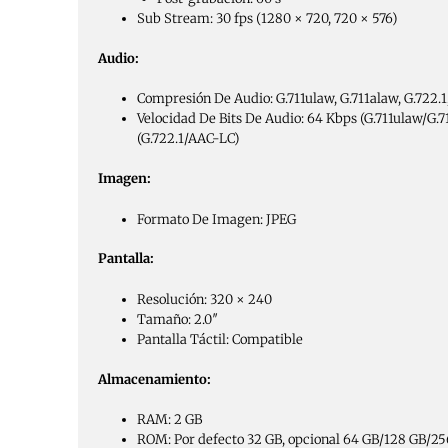
Sub Stream: 30 fps (1280 × 720, 720 × 576)
Audio:
Compresión De Audio: G.711ulaw, G.711alaw, G.722.
Velocidad De Bits De Audio: 64 Kbps (G.711ulaw/G.7
(G.722.1/AAC-LC)
Imagen:
Formato De Imagen: JPEG
Pantalla:
Resolución: 320 × 240
Tamaño: 2.0″
Pantalla Táctil: Compatible
Almacenamiento:
RAM: 2 GB
ROM: Por defecto 32 GB, opcional 64 GB/128 GB/2