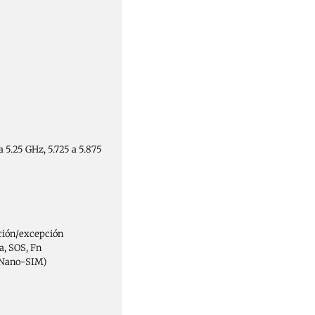
a 5.25 GHz, 5.725 a 5.875
ación/excepción
a, SOS, Fn
 (Nano-SIM)