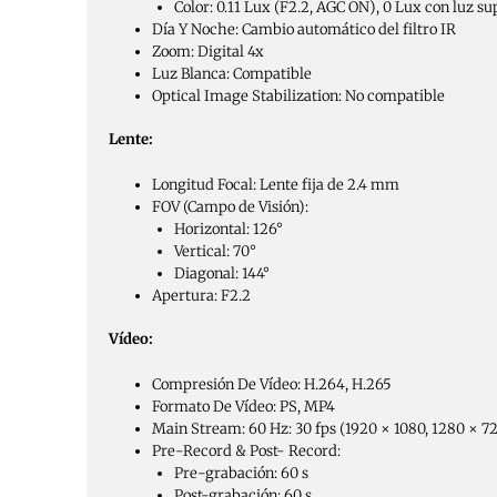
Color: 0.11 Lux (F2.2, AGC ON), 0 Lux con luz s
Día Y Noche: Cambio automático del filtro IR
Zoom: Digital 4x
Luz Blanca: Compatible
Optical Image Stabilization: No compatible
Lente:
Longitud Focal: Lente fija de 2.4 mm
FOV (Campo de Visión):
Horizontal: 126°
Vertical: 70°
Diagonal: 144°
Apertura: F2.2
Vídeo:
Compresión De Vídeo: H.264, H.265
Formato De Vídeo: PS, MP4
Main Stream: 60 Hz: 30 fps (1920 × 1080, 1280 × 72
Pre-Record & Post- Record:
Pre-grabación: 60 s
Post-grabación: 60 s