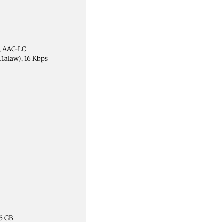
1, AAC-LC
11alaw), 16 Kbps
56 GB