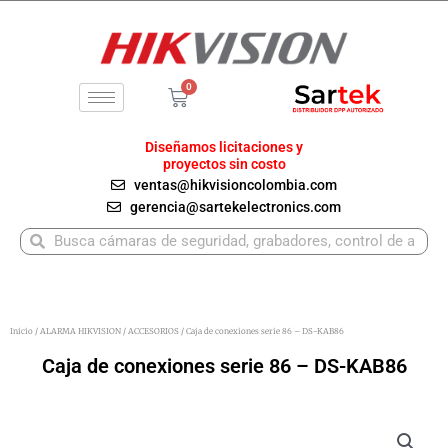
Ir
al
contenido
0
Carrito
Diseñamos licitaciones y
proyectos sin costo
ventas@hikvisioncolombia.com
gerencia@sartekelectronics.com
Buscar
Buscar
Inicio
/
ALARMA HIKVISION
/
ACCESORIOS
/ Caja de conexiones serie 86 – DS-KAB86
Caja de conexiones serie 86 – DS-KAB86