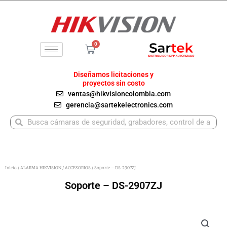
Ir
al
contenido
0
Carrito
Diseñamos licitaciones y
proyectos sin costo
ventas@hikvisioncolombia.com
gerencia@sartekelectronics.com
Buscar
Buscar
Inicio
/
ALARMA HIKVISION
/
ACCESORIOS
/ Soporte – DS-2907ZJ
Soporte – DS-2907ZJ