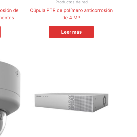
Productos de red
rosión de
Cúpula PTR de polímero anticorrosión
mentos
de 4 MP
Leer más