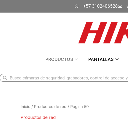
Ir
+57 3102406528
al
contenido
PRODUCTOS
PANTALLAS
Buscar
Buscar
Inicio
/
Productos de red
/ Página 50
Productos de red