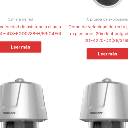
Cámara de red
A prueba de explosione
elocidad de asistencia al aula
Domo de velocidad de red a 
X – iDS-EGD0288-H/FR(C4F0)
explosiones 20x de 4 pulga
2DF4220-DX(S6/316
Leer más
Leer más