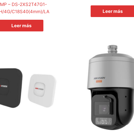
 MP – DS-2XS2T47G1-
Leer más
H/4G/C18S40(4mm)/LA
Leer más