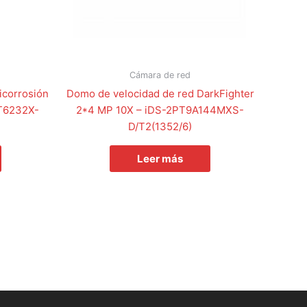
Cámara de red
icorrosión
Domo de velocidad de red DarkFighter
DT6232X-
2*4 MP 10X – iDS-2PT9A144MXS-
D/T2(1352/6)
Leer más