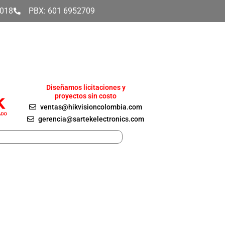
4018
PBX: 601 6952709
Diseñamos licitaciones y
proyectos sin costo
ventas@hikvisioncolombia.com
gerencia@sartekelectronics.com