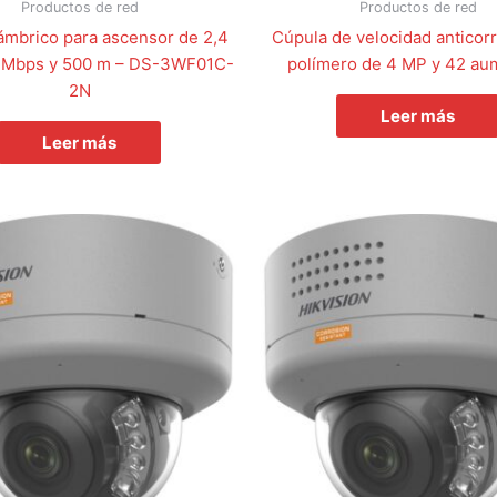
Productos de red
Productos de red
ámbrico para ascensor de 2,4
Cúpula de velocidad anticor
 Mbps y 500 m – DS-3WF01C-
polímero de 4 MP y 42 au
2N
Leer más
Leer más