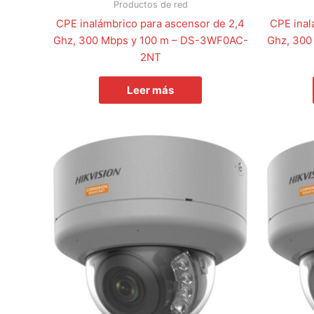
Productos de red
CPE inalámbrico para ascensor de 2,4
CPE inal
Ghz, 300 Mbps y 100 m – DS-3WF0AC-
Ghz, 300
2NT
Leer más