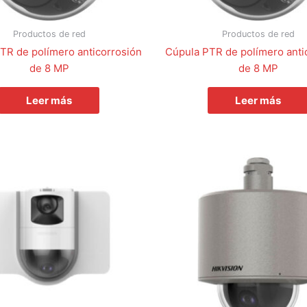
Productos de red
Productos de red
TR de polímero anticorrosión
Cúpula PTR de polímero anti
de 8 MP
de 8 MP
Leer más
Leer más