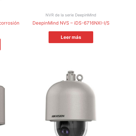
NVR de la serie DeepinMind
corrosión
DeepinMind NVS – iDS-6716NXI-I/S
Leer más