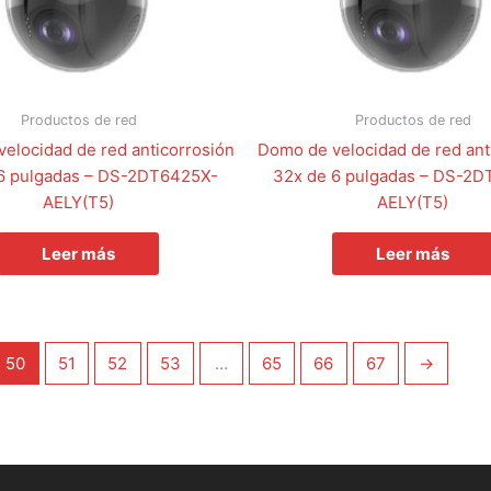
Productos de red
Productos de red
elocidad de red anticorrosión
Domo de velocidad de red ant
6 pulgadas – DS-2DT6425X-
32x de 6 pulgadas – DS-2
AELY(T5)
AELY(T5)
Leer más
Leer más
50
51
52
53
…
65
66
67
→