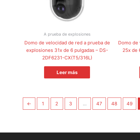
A prueba de explosiones
Domo de velocidad de red a prueba de
Domo de v
explosiones 31x de 6 pulgadas – DS-
25x de 
2DF6231-CX(T5/316L)
Leer más
←
1
2
3
…
47
48
49