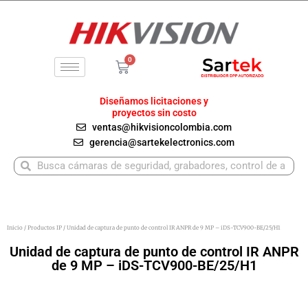
Ir
al
contenido
0
Carrito
Diseñamos licitaciones y
proyectos sin costo
ventas@hikvisioncolombia.com
gerencia@sartekelectronics.com
Buscar
Buscar
Inicio
/
Productos IP
/ Unidad de captura de punto de control IR ANPR de 9 MP – iDS-TCV900-BE/25/H1
Unidad de captura de punto de control IR ANPR
de 9 MP – iDS-TCV900-BE/25/H1