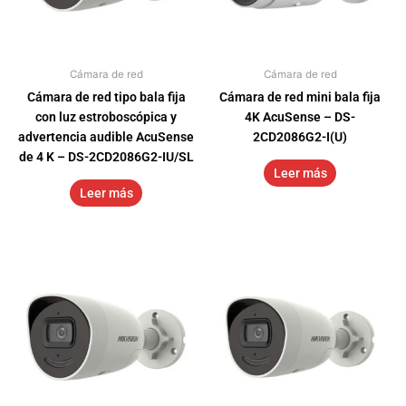
Cámara de red
Cámara de red
Cámara de red tipo bala fija
Cámara de red mini bala fija
con luz estroboscópica y
4K AcuSense – DS-
advertencia audible AcuSense
2CD2086G2-I(U)
de 4 K – DS-2CD2086G2-IU/SL
Leer más
Leer más