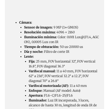
Cámara:
Sensor de imagen:
9 MP (1» GMOS)
Resolución máxima:
4096 × 2160
Iluminación mínima:
Color: 0.001 Lux@(F1.4, AGC
ON), 0.0005 Lux con IR
Tiempo de obturación:
50 us-20000 us
Día y noche:
Filtro de corte IR
Lente:
Fija:
25 mm, FOV horizontal 32°, FOV vertical
16.8°, FOV diagonal 36.3°
Varifocal manual:
11 a 40 mm, FOV horizontal
62° a 23.6°, FOV vertical 32.2° a 12.2°, FOV
diagonal 70° a 26.8°
Varifocal motorizada (AF):
11 a 40 mm
Enfoque:
Manual (AF model: Auto)
Apertura:
F1.6-C/F1.6-25/F1.6
Iluminador:
Luz IR incorporada, 3 luces,
alcance de hasta 30 m, longitud de onda IR de