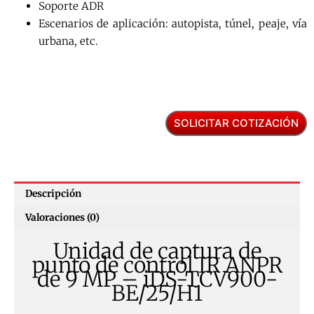
Soporte ADR
Escenarios de aplicación: autopista, túnel, peaje, vía
urbana, etc.
SOLICITAR COTIZACIÓN
Descripción
Valoraciones (0)
Unidad de captura de
punto de control IR ANPR
de 9 MP – iDS-TCV900-
BE/25/H1