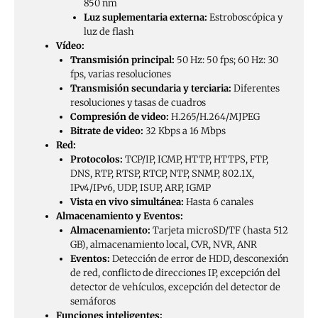
850 nm
Luz suplementaria externa:
Estroboscópica y
luz de flash
Vídeo:
Transmisión principal:
50 Hz: 50 fps; 60 Hz: 30
fps, varias resoluciones
Transmisión secundaria y terciaria:
Diferentes
resoluciones y tasas de cuadros
Compresión de video:
H.265/H.264/MJPEG
Bitrate de video:
32 Kbps a 16 Mbps
Red:
Protocolos:
TCP/IP, ICMP, HTTP, HTTPS, FTP,
DNS, RTP, RTSP, RTCP, NTP, SNMP, 802.1X,
IPv4/IPv6, UDP, ISUP, ARP, IGMP
Vista en vivo simultánea:
Hasta 6 canales
Almacenamiento y Eventos:
Almacenamiento:
Tarjeta microSD/TF (hasta 512
GB), almacenamiento local, CVR, NVR, ANR
Eventos:
Detección de error de HDD, desconexión
de red, conflicto de direcciones IP, excepción del
detector de vehículos, excepción del detector de
semáforos
Funciones inteligentes: