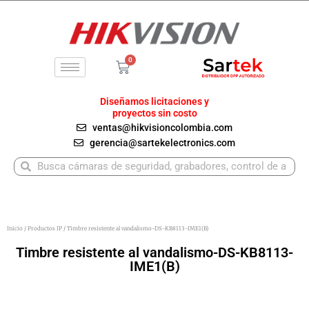
Ir
al
contenido
0
Carrito
Diseñamos licitaciones y
proyectos sin costo
ventas@hikvisioncolombia.com
gerencia@sartekelectronics.com
Buscar
Buscar
Inicio
/
Productos IP
/ Timbre resistente al vandalismo-DS-KB8113-IME1(B)
Timbre resistente al vandalismo-DS-KB8113-
IME1(B)