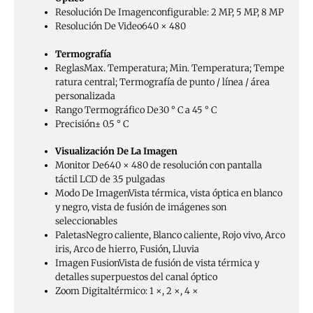
Resolución De Imagen
configurable: 2 MP, 5 MP, 8 MP
Resolución De Video
640 × 480
Termografía
Reglas
Max. Temperatura; Min. Temperatura; Tempe
ratura central; Termografía de punto / línea / área
personalizada
Rango Termográfico De
30 ° C a 45 ° C
Precisión
± 0.5 ° C
Visualización De La Imagen
Monitor De
640 × 480 de resolución con pantalla
táctil LCD de 3.5 pulgadas
Modo De Imagen
Vista térmica, vista óptica en blanco
y negro, vista de fusión de imágenes son
seleccionables
Paletas
Negro caliente, Blanco caliente, Rojo vivo, Arco
iris, Arco de hierro, Fusión, Lluvia
Imagen Fusion
Vista de fusión de vista térmica y
detalles superpuestos del canal óptico
Zoom Digital
térmico: 1 ×, 2 ×, 4 ×