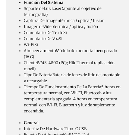
F
unción Del Sistema
Soporte de
Luz Láser
(apunte al objetivo de
termografía)
Captura De Imagen
térmica / óptica / fusión
Imagen de
Video
térmica / óptica / fusión
Comentario De Texto
Sí
Comentario De Voz
Sí
Wi-Fi
Sí
Almacenamiento
Módulo de memoria incorporado
(16 G)
Cliente
iVMS-4800 (PC); Hik-Thermal (aplicación
móvil)
Tipo De Batería
Batería de iones de litio desmontable
y recargable
Tiempo De Funcionamiento De La Batería
5 horas en
temperatura normal, con Wi-Fi, Bluetooth y luz
complementaria apagada. 4 horas en temperatura
normal, con Wi-Fi, Bluetooth y luz de suplemento
encendida.
General
Interfaz De Hardware
Tipo-C USB
Fuente De Alimentación
5 VDC / 2 A