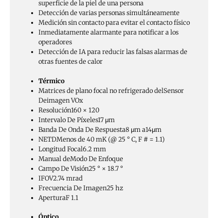
superficie de la piel de una persona
Detección de varias personas simultáneamente
Medición sin contacto para evitar el contacto físico
Inmediatamente alarmante para notificar a los
operadores
Detección de IA para reducir las falsas alarmas de
otras fuentes de calor
Térmico
Matrices de plano focal no refrigerado del
Sensor
De
imagen VOx
Resolución
160 × 120
Intervalo De Píxeles
17 μm
Banda De Onda De Respuesta
8 μm a
14
μm
NETD
Menos de 40 mK (@ 25 ° C, F # = 1.1)
Longitud Focal
6.2 mm
Manual de
Modo De Enfoque
Campo De Visión
25 ° × 18.7 °
IFOV
2.74 mrad
Frecuencia De Imagen
25 hz
Apertura
F 1.1
Óptico