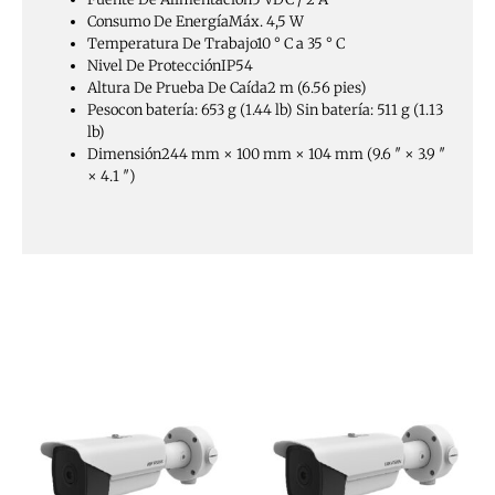
Consumo De Energía
Máx. 4,5 W
Temperatura De Trabajo
10 ° C a 35 ° C
Nivel De Protección
IP54
Altura De Prueba De Caída
2 m (6.56 pies)
Peso
con batería: 653 g (1.44 lb) Sin batería: 511 g (1.13
lb)
Dimensión
244 mm × 100 mm × 104 mm (9.6 ″ × 3.9 ″
× 4.1 ″)