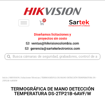
Ir
al
contenido
0
Carrito
Diseñamos licitaciones y
proyectos sin costo
ventas@hikvisioncolombia.com
gerencia@sartekelectronics.com
Buscar
Buscar
Inicio
/
HIKVISION
/
Soluciones Térmicas
/ TERMOGRÁFICA DE MANO DETECCIÓN TEMPERATURA DS-
2TP21B-6AVF/W
TERMOGRÁFICA DE MANO DETECCIÓN
TEMPERATURA DS-2TP21B-6AVF/W