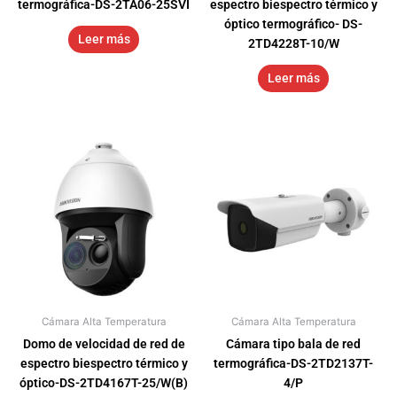
termográfica-DS-2TA06-25SVI
espectro biespectro térmico y
óptico termográfico- DS-
Leer más
2TD4228T-10/W
Leer más
Cámara Alta Temperatura
Cámara Alta Temperatura
Domo de velocidad de red de
Cámara tipo bala de red
espectro biespectro térmico y
termográfica-DS-2TD2137T-
óptico-DS-2TD4167T-25/W(B)
4/P