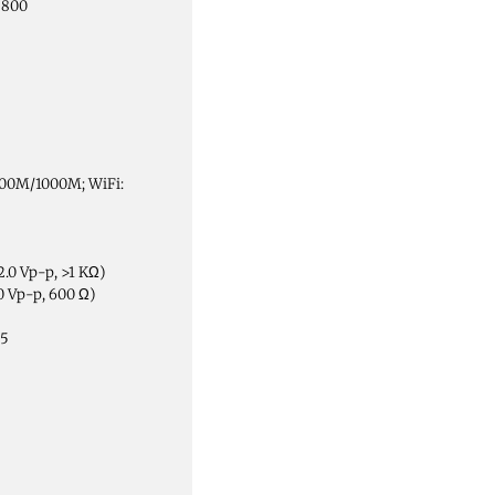
× 800
100M/1000M; WiFi:
2.0 Vp-p, >1 KΩ)
.0 Vp-p, 600 Ω)
85