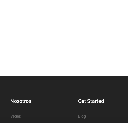
Nosotros
Get Started
Sedes
Blog
Números de contacto
Apps