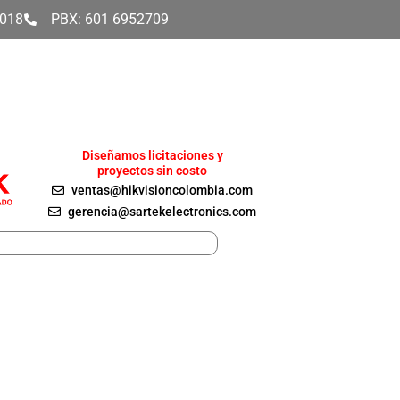
4018
PBX: 601 6952709
Diseñamos licitaciones y
proyectos sin costo
ventas@hikvisioncolombia.com
gerencia@sartekelectronics.com