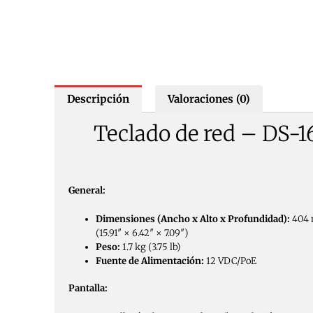
Descripción
Valoraciones (0)
Teclado de red – DS-1
General:
Dimensiones (Ancho x Alto x Profundidad):
404 
(15.91″ × 6.42″ × 7.09″)
Peso:
1.7 kg (3.75 lb)
Fuente de Alimentación:
12 VDC/PoE
Pantalla: