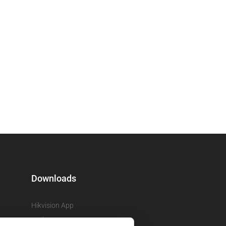
Downloads
Hikvision App
Ezviz App