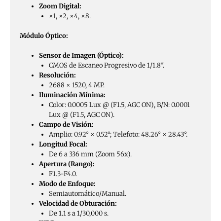
Zoom Digital:
×1, ×2, ×4, ×8.
Módulo Óptico:
Sensor de Imagen (Óptico):
CMOS de Escaneo Progresivo de 1/1.8″.
Resolución:
2688 × 1520, 4 MP.
Iluminación Mínima:
Color: 0.0005 Lux @ (F1.5, AGC ON), B/N: 0.0001
Lux @ (F1.5, AGC ON).
Campo de Visión:
Amplio: 0.92° × 0.52°; Telefoto: 48.26° × 28.43°.
Longitud Focal:
De 6 a 336 mm (Zoom 56x).
Apertura (Rango):
F1.3-F4.0.
Modo de Enfoque:
Semiautomático/Manual.
Velocidad de Obturación:
De 1.1 s a 1/30,000 s.