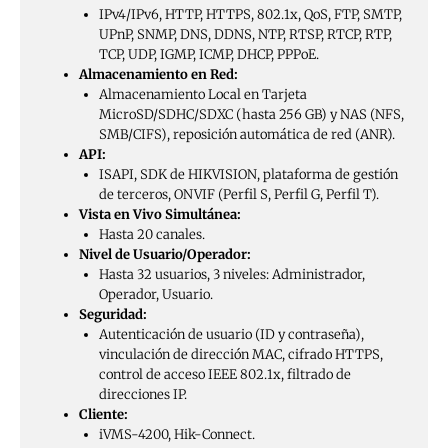
IPv4/IPv6, HTTP, HTTPS, 802.1x, QoS, FTP, SMTP,
UPnP, SNMP, DNS, DDNS, NTP, RTSP, RTCP, RTP,
TCP, UDP, IGMP, ICMP, DHCP, PPPoE.
Almacenamiento en Red:
Almacenamiento Local en Tarjeta
MicroSD/SDHC/SDXC (hasta 256 GB) y NAS (NFS,
SMB/CIFS), reposición automática de red (ANR).
API:
ISAPI, SDK de HIKVISION, plataforma de gestión
de terceros, ONVIF (Perfil S, Perfil G, Perfil T).
Vista en Vivo Simultánea:
Hasta 20 canales.
Nivel de Usuario/Operador:
Hasta 32 usuarios, 3 niveles: Administrador,
Operador, Usuario.
Seguridad:
Autenticación de usuario (ID y contraseña),
vinculación de dirección MAC, cifrado HTTPS,
control de acceso IEEE 802.1x, filtrado de
direcciones IP.
Cliente:
iVMS-4200, Hik-Connect.