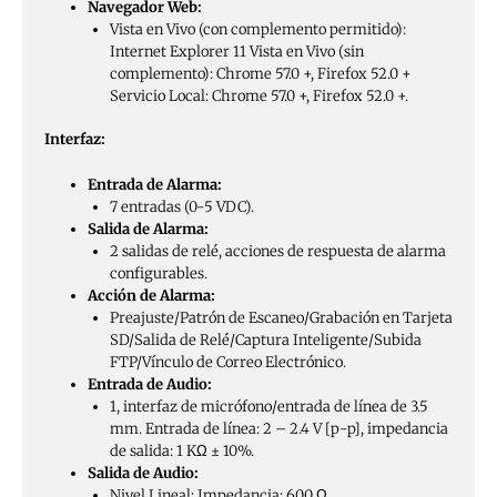
Navegador Web:
Vista en Vivo (con complemento permitido):
Internet Explorer 11 Vista en Vivo (sin
complemento): Chrome 57.0 +, Firefox 52.0 +
Servicio Local: Chrome 57.0 +, Firefox 52.0 +.
Interfaz:
Entrada de Alarma:
7 entradas (0-5 VDC).
Salida de Alarma:
2 salidas de relé, acciones de respuesta de alarma
configurables.
Acción de Alarma:
Preajuste/Patrón de Escaneo/Grabación en Tarjeta
SD/Salida de Relé/Captura Inteligente/Subida
FTP/Vínculo de Correo Electrónico.
Entrada de Audio:
1, interfaz de micrófono/entrada de línea de 3.5
mm. Entrada de línea: 2 – 2.4 V [p-p], impedancia
de salida: 1 KΩ ± 10%.
Salida de Audio:
Nivel Lineal; Impedancia: 600 Ω.