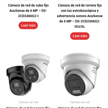
Cámara de red de cubo fijo
Cámara de red de torreta fija
AcuSense de 6 MP – DS-
con luz estroboscópica y
2CD2466G2-I
advertencia sonora AcuSense
de 6 MP – DS-2CD2366G2-
Leer más
ISU/SL
Leer más
Cámara de red
Cámara de red