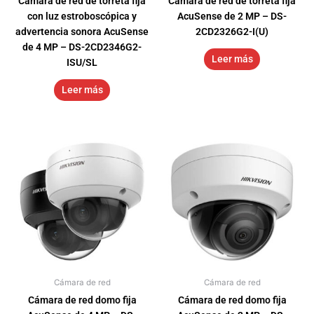
Cámara de red de torreta fija
Cámara de red de torreta fija
con luz estroboscópica y
AcuSense de 2 MP – DS-
advertencia sonora AcuSense
2CD2326G2-I(U)
de 4 MP – DS-2CD2346G2-
Leer más
ISU/SL
Leer más
Cámara de red
Cámara de red
Cámara de red domo fija
Cámara de red domo fija