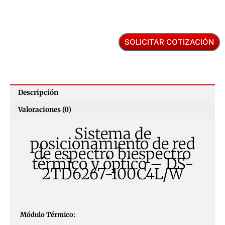
SOLICITAR COTIZACIÓN
Descripción
Valoraciones (0)
Sistema de
posicionamiento de red
de espectro biespectro
térmico y óptico – DS-
2TD6267-100C4L/W
Módulo Térmico: