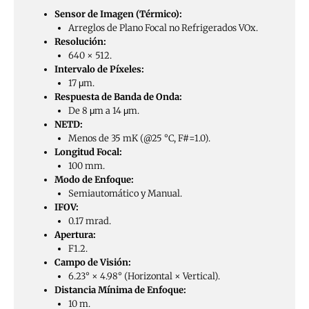
Sensor de Imagen (Térmico):
Arreglos de Plano Focal no Refrigerados VOx.
Resolución:
640 × 512.
Intervalo de Píxeles:
17 μm.
Respuesta de Banda de Onda:
De 8 μm a 14 μm.
NETD:
Menos de 35 mK (@25 °C, F#=1.0).
Longitud Focal:
100 mm.
Modo de Enfoque:
Semiautomático y Manual.
IFOV:
0.17 mrad.
Apertura:
F1.2.
Campo de Visión:
6.23° × 4.98° (Horizontal × Vertical).
Distancia Mínima de Enfoque:
10 m.