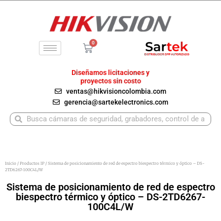
Ir
al
contenido
0
Carrito
Diseñamos licitaciones y
proyectos sin costo
ventas@hikvisioncolombia.com
gerencia@sartekelectronics.com
Buscar
Buscar
Inicio
/
Productos IP
/ Sistema de posicionamiento de red de espectro biespectro térmico y óptico – DS-
2TD6267-100C4L/W
Sistema de posicionamiento de red de espectro
biespectro térmico y óptico – DS-2TD6267-
100C4L/W