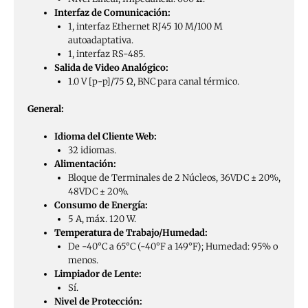
Interfaz de Comunicación:
1, interfaz Ethernet RJ45 10 M/100 M
autoadaptativa.
1, interfaz RS-485.
Salida de Video Analógico:
1.0 V [p-p]/75 Ω, BNC para canal térmico.
General:
Idioma del Cliente Web:
32 idiomas.
Alimentación:
Bloque de Terminales de 2 Núcleos, 36VDC ± 20%,
48VDC ± 20%.
Consumo de Energía:
5 A, máx. 120 W.
Temperatura de Trabajo/Humedad:
De -40°C a 65°C (-40°F a 149°F); Humedad: 95% o
menos.
Limpiador de Lente:
Sí.
Nivel de Protección: