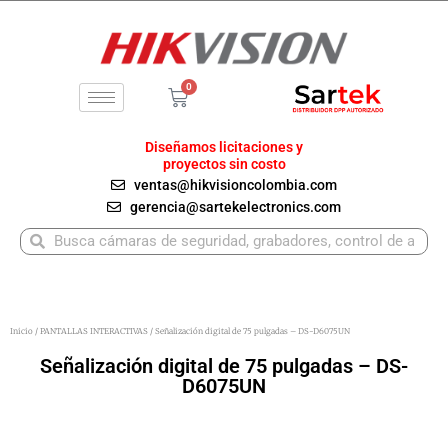
Ir
al
contenido
0
Carrito
Diseñamos licitaciones y
proyectos sin costo
ventas@hikvisioncolombia.com
gerencia@sartekelectronics.com
Buscar
Buscar
Inicio
/
PANTALLAS INTERACTIVAS
/ Señalización digital de 75 pulgadas – DS-D6075UN
Señalización digital de 75 pulgadas – DS-
D6075UN