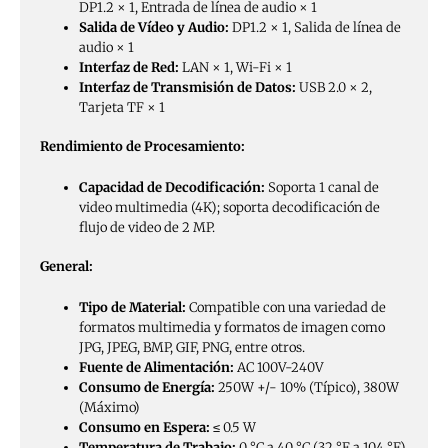
DP1.2 × 1, Entrada de línea de audio × 1
Salida de Vídeo y Audio:
DP1.2 × 1, Salida de línea de
audio × 1
Interfaz de Red:
LAN × 1, Wi-Fi × 1
Interfaz de Transmisión de Datos:
USB 2.0 × 2,
Tarjeta TF × 1
Rendimiento de Procesamiento:
Capacidad de Decodificación:
Soporta 1 canal de
video multimedia (4K); soporta decodificación de
flujo de video de 2 MP.
General:
Tipo de Material:
Compatible con una variedad de
formatos multimedia y formatos de imagen como
JPG, JPEG, BMP, GIF, PNG, entre otros.
Fuente de Alimentación:
AC 100V-240V
Consumo de Energía:
250W +/- 10% (Típico), 380W
(Máximo)
Consumo en Espera:
≤ 0.5 W
Temperatura de Trabajo:
0 °C a 40 °C (32 °F a 104 °F)