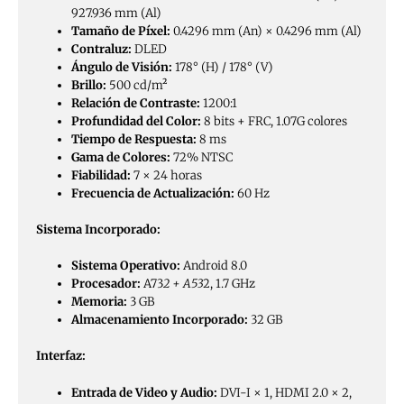
927.936 mm (Al)
Tamaño de Píxel:
0.4296 mm (An) × 0.4296 mm (Al)
Contraluz:
DLED
Ángulo de Visión:
178° (H) / 178° (V)
Brillo:
500 cd/m²
Relación de Contraste:
1200:1
Profundidad del Color:
8 bits + FRC, 1.07G colores
Tiempo de Respuesta:
8 ms
Gama de Colores:
72% NTSC
Fiabilidad:
7 × 24 horas
Frecuencia de Actualización:
60 Hz
Sistema Incorporado:
Sistema Operativo:
Android 8.0
Procesador:
A73
2 + A53
2, 1.7 GHz
Memoria:
3 GB
Almacenamiento Incorporado:
32 GB
Interfaz:
Entrada de Video y Audio:
DVI-I × 1, HDMI 2.0 × 2,