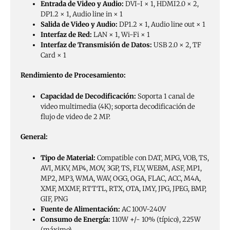
Entrada de Video y Audio:
DVI-I × 1, HDMI2.0 × 2,
DP1.2 × 1, Audio line in × 1
Salida de Video y Audio:
DP1.2 × 1, Audio line out × 1
Interfaz de Red:
LAN × 1, Wi-Fi × 1
Interfaz de Transmisión de Datos:
USB 2.0 × 2, TF
Card × 1
Rendimiento de Procesamiento:
Capacidad de Decodificación:
Soporta 1 canal de
video multimedia (4K); soporta decodificación de
flujo de video de 2 MP.
General:
Tipo de Material:
Compatible con DAT, MPG, VOB, TS,
AVI, MKV, MP4, MOV, 3GP, TS, FLV, WEBM, ASF, MP1,
MP2, MP3, WMA, WAV, OGG, OGA, FLAC, ACC, M4A,
XMF, MXMF, RTTTL, RTX, OTA, IMY, JPG, JPEG, BMP,
GIF, PNG
Fuente de Alimentación:
AC 100V-240V
Consumo de Energía:
110W +/- 10% (típico), 225W
(máximo)