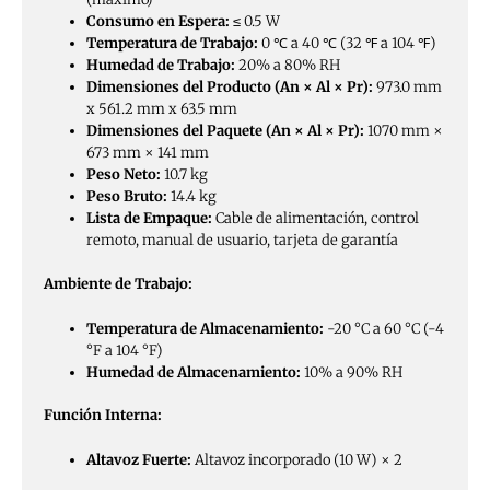
Consumo en Espera:
≤ 0.5 W
Temperatura de Trabajo:
0 ℃ a 40 ℃ (32 ℉ a 104 ℉)
Humedad de Trabajo:
20% a 80% RH
Dimensiones del Producto (An × Al × Pr):
973.0 mm
x 561.2 mm x 63.5 mm
Dimensiones del Paquete (An × Al × Pr):
1070 mm ×
673 mm × 141 mm
Peso Neto:
10.7 kg
Peso Bruto:
14.4 kg
Lista de Empaque:
Cable de alimentación, control
remoto, manual de usuario, tarjeta de garantía
Ambiente de Trabajo:
Temperatura de Almacenamiento:
-20 °C a 60 °C (-4
°F a 104 °F)
Humedad de Almacenamiento:
10% a 90% RH
Función Interna:
Altavoz Fuerte:
Altavoz incorporado (10 W) × 2