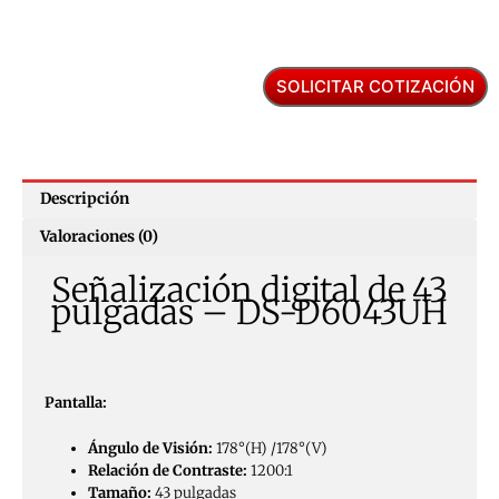
SOLICITAR COTIZACIÓN
Descripción
Valoraciones (0)
Señalización digital de 43
pulgadas – DS-D6043UH
Pantalla:
Ángulo de Visión:
178°(H) /178°(V)
Relación de Contraste:
1200:1
Tamaño:
43 pulgadas