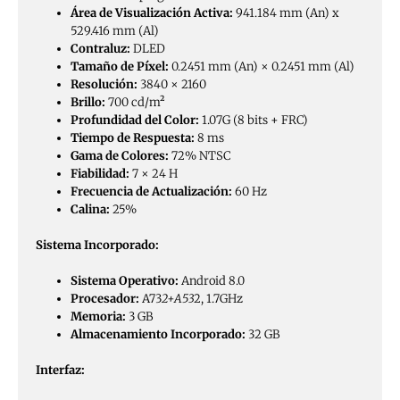
Área de Visualización Activa:
941.184 mm (An) x
529.416 mm (Al)
Contraluz:
DLED
Tamaño de Píxel:
0.2451 mm (An) × 0.2451 mm (Al)
Resolución:
3840 × 2160
Brillo:
700 cd/m²
Profundidad del Color:
1.07G (8 bits + FRC)
Tiempo de Respuesta:
8 ms
Gama de Colores:
72% NTSC
Fiabilidad:
7 × 24 H
Frecuencia de Actualización:
60 Hz
Calina:
25%
Sistema Incorporado:
Sistema Operativo:
Android 8.0
Procesador:
A73
2+A53
2, 1.7GHz
Memoria:
3 GB
Almacenamiento Incorporado:
32 GB
Interfaz: