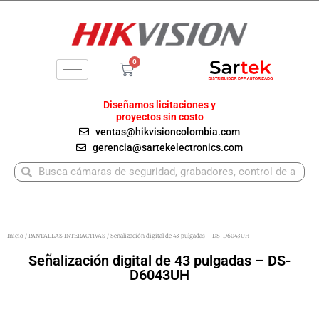
Ir
al
contenido
0
Carrito
Diseñamos licitaciones y
proyectos sin costo
ventas@hikvisioncolombia.com
gerencia@sartekelectronics.com
Buscar
Buscar
Inicio
/
PANTALLAS INTERACTIVAS
/ Señalización digital de 43 pulgadas – DS-D6043UH
Señalización digital de 43 pulgadas – DS-
D6043UH