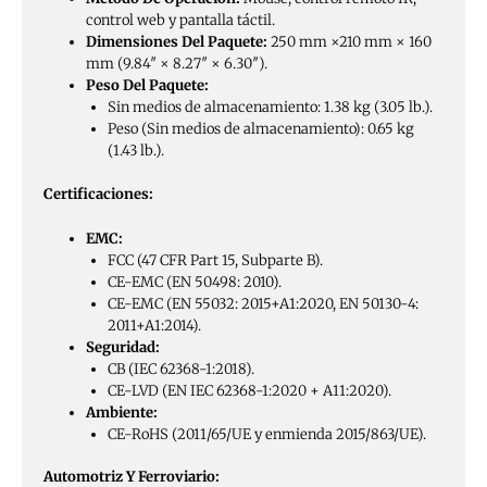
control web y pantalla táctil.
Dimensiones Del Paquete:
250 mm ×210 mm × 160
mm (9.84″ × 8.27″ × 6.30″).
Peso Del Paquete:
Sin medios de almacenamiento: 1.38 kg (3.05 lb.).
Peso (Sin medios de almacenamiento): 0.65 kg
(1.43 lb.).
Certificaciones:
EMC:
FCC (47 CFR Part 15, Subparte B).
CE-EMC (EN 50498: 2010).
CE-EMC (EN 55032: 2015+A1:2020, EN 50130-4:
2011+A1:2014).
Seguridad:
CB (IEC 62368-1:2018).
CE-LVD (EN IEC 62368-1:2020 + A11:2020).
Ambiente:
CE-RoHS (2011/65/UE y enmienda 2015/863/UE).
Automotriz Y Ferroviario: