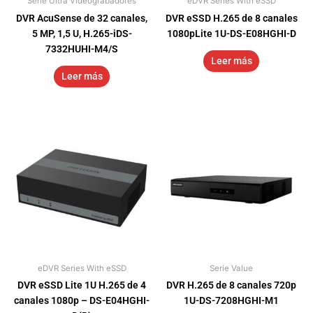
Serie Ultra Videograbadores
eDVR Series With eSSD
DVR AcuSense de 32 canales,
DVR eSSD H.265 de 8 canales
5 MP, 1,5 U, H.265-iDS-
1080pLite 1U-DS-E08HGHI-D
7332HUHI-M4/S
Leer más
Leer más
eDVR Series With eSSD
Serie Value
DVR eSSD Lite 1U H.265 de 4
DVR H.265 de 8 canales 720p
canales 1080p – DS-E04HGHI-
1U-DS-7208HGHI-M1