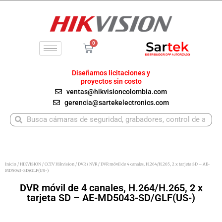
Ir
al
contenido
0
Carrito
Diseñamos licitaciones y
proyectos sin costo
ventas@hikvisioncolombia.com
gerencia@sartekelectronics.com
Buscar
Buscar
Inicio
/
HIKVISION
/
CCTV Hikvision
/
DVR / NVR
/ DVR móvil de 4 canales, H.264/H.265, 2 x tarjeta SD – AE-
MD5043-SD/GLF(US-)
DVR móvil de 4 canales, H.264/H.265, 2 x
tarjeta SD – AE-MD5043-SD/GLF(US-)