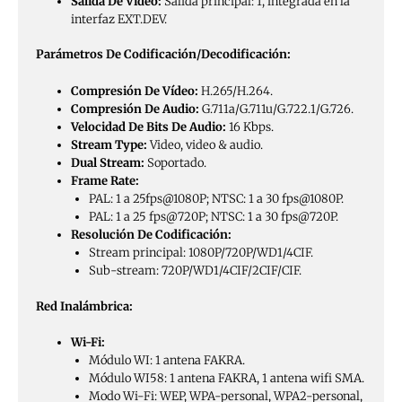
Salida De Vídeo:
Salida principal: 1, integrada en la
interfaz EXT.DEV.
Parámetros De Codificación/Decodificación:
Compresión De Vídeo:
H.265/H.264.
Compresión De Audio:
G.711a/G.711u/G.722.1/G.726.
Velocidad De Bits De Audio:
16 Kbps.
Stream Type:
Video, video & audio.
Dual Stream:
Soportado.
Frame Rate:
PAL: 1 a 25fps@1080P; NTSC: 1 a 30 fps@1080P.
PAL: 1 a 25 fps@720P; NTSC: 1 a 30 fps@720P.
Resolución De Codificación:
Stream principal: 1080P/720P/WD1/4CIF.
Sub-stream: 720P/WD1/4CIF/2CIF/CIF.
Red Inalámbrica:
Wi-Fi:
Módulo WI: 1 antena FAKRA.
Módulo WI58: 1 antena FAKRA, 1 antena wifi SMA.
Modo Wi-Fi: WEP, WPA-personal, WPA2-personal,