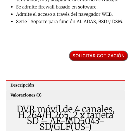
Se admite firewall basado en software.
Admite el acceso a través del navegador WEB.
Serie I Soporte para función AI: ADAS, BSD y DSM.
SOLICITAR COTIZACIÓN
Descripción
Valoraciones (0)
DVR móvil de 4 canales,
H.264/H.265, 2 x tarjeta
SD – AE-MD5043-
SD/GLF(US-)