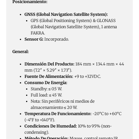
Posicionamiento:
GNSS (Global Navigation Satellite System):
GPS (Global Positioning System) & GLONASS
(Global Navigation Satellite System), 1 antena
FAKRA.
Sensor G:
Incorporado.
General:
Dimensión Del Producto:
184 mm × 134.4 mm × 44
mm (7.2″ × 5.29″ × 1.73″).
Fuente De Alimentación:
+9 to +32VDC.
Consumo De Energía:
Standby: ≤ 0.5 W.
Full load: ≤ 45 W.
Nota: Sin periféricos ni medios de
almacenamiento ≤ 20 W.
Temperatura De Funcionamiento:
-20°C to +60°C
(-4°F to +140°F).
Condiciones De Humedad:
10% to 95% (non-
condensing).
Método De Operación:
Mouse, control remoto IR,