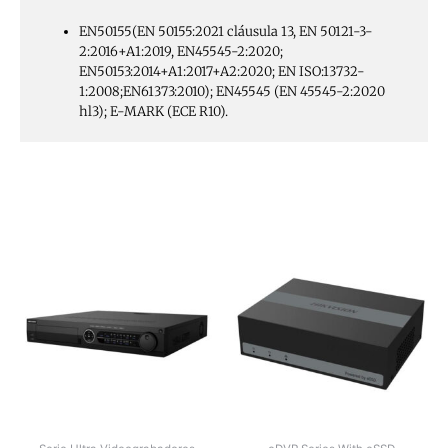
EN50155(EN 50155:2021 cláusula 13, EN 50121-3-
2:2016+A1:2019, EN45545-2:2020;
EN50153:2014+A1:2017+A2:2020; EN ISO:13732-
1:2008;EN61373:2010); EN45545 (EN 45545-2:2020
hl3); E-MARK (ECE R10).