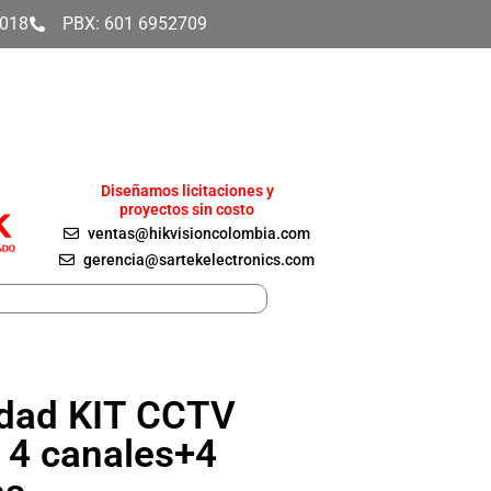
4018
PBX: 601 6952709
Diseñamos licitaciones y
proyectos sin costo
ventas@hikvisioncolombia.com
gerencia@sartekelectronics.com
idad KIT CCTV
r 4 canales+4