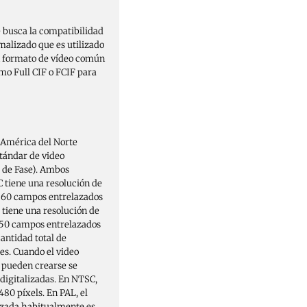
 busca la compatibilidad
malizado que es utilizado
un formato de vídeo común
mo Full CIF o FCIF para
 América del Norte
stándar de video
 de Fase). Ambos
C tiene una resolución de
e 60 campos entrelazados
tiene una resolución de
e 50 campos entrelazados
antidad total de
s. Cuando el video
e pueden crearse se
 digitalizadas. En NTSC,
80 píxels. En PAL, el
lizada habitualmente es