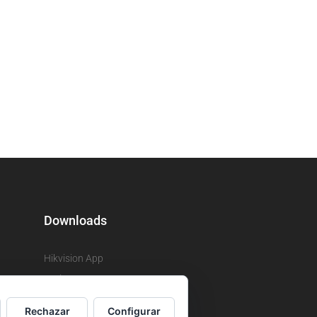
Downloads
Hikvision App
Ezviz App
Rechazar
Configurar