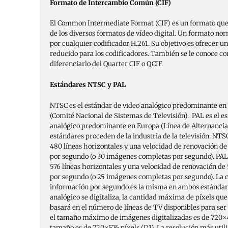
Formato de Intercambio Común (CIF)
El Common Intermediate Format (CIF) es un formato que
de los diversos formatos de vídeo digital. Un formato nor
por cualquier codificador H.261. Su objetivo es ofrecer 
reducido para los codificadores. También se le conoce co
diferenciarlo del Quarter CIF o QCIF.
Estándares NTSC y PAL
NTSC es el estándar de video analógico predominante en
(Comité Nacional de Sistemas de Televisión). PAL es el e
analógico predominante en Europa (Línea de Alternancia
estándares proceden de la industria de la televisión. NTS
480 líneas horizontales y una velocidad de renovación d
por segundo (o 30 imágenes completas por segundo). PAL 
576 líneas horizontales y una velocidad de renovación d
por segundo (o 25 imágenes completas por segundo). La c
información por segundo es la misma en ambos estándare
analógico se digitaliza, la cantidad máxima de píxels qu
basará en el número de líneas de TV disponibles para ser
el tamaño máximo de imágenes digitalizadas es de 720×4
tamaño es de 720×576 píxels (D1). La resolución más uti