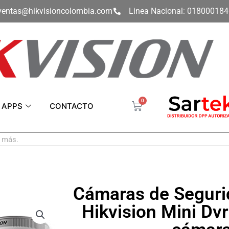
ventas@hikvisioncolombia.com
Linea Nacional: 01800018
0
Carrito
APPS
CONTACTO
Cámaras de Segur
Hikvision Mini Dv