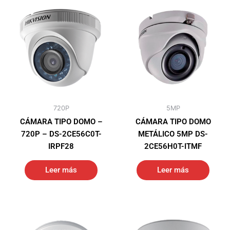
720P
5MP
CÁMARA TIPO DOMO –
CÁMARA TIPO DOMO
720P – DS-2CE56C0T-
METÁLICO 5MP DS-
IRPF28
2CE56H0T-ITMF
Leer más
Leer más