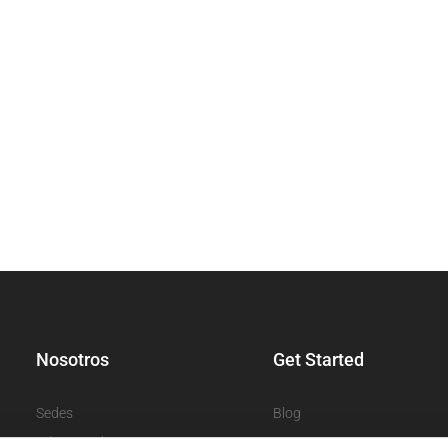
Nosotros
Get Started
Sedes
Blog
Números de contacto
Apps