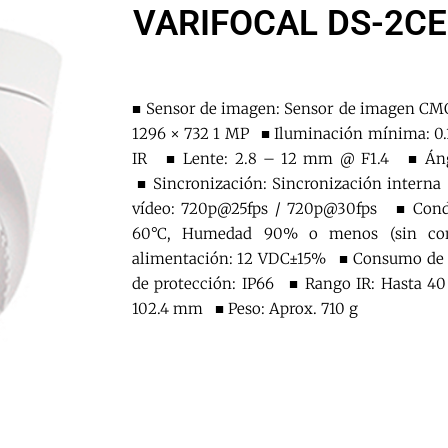
VARIFOCAL DS-2CE
■ Sensor de imagen: Sensor de imagen CMO
1296 × 732 1 MP ■ Iluminación mínima: 0.
IR ■ Lente: 2.8 – 12 mm @ F1.4 ■ Ángul
■ Sincronización: Sincronización interna
vídeo: 720p@25fps / 720p@30fps ■ Condi
60°C, Humedad 90% o menos (sin c
alimentación: 12 VDC±15% ■ Consumo de 
de protección: IP66 ■ Rango IR: Hasta 4
102.4 mm ■ Peso: Aprox. 710 g