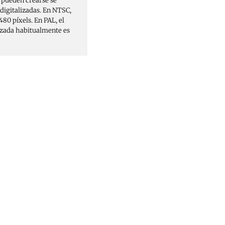
e pueden crearse se
 digitalizadas. En NTSC,
80 píxels. En PAL, el
lizada habitualmente es