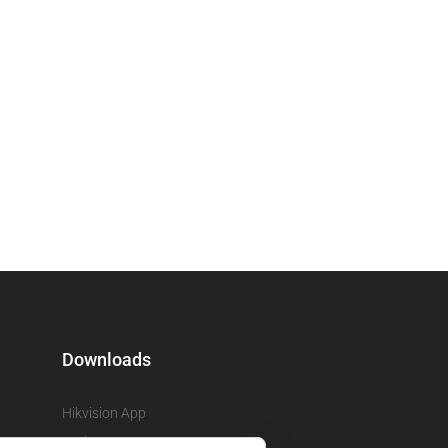
Downloads
Hikvision App
Ezviz App