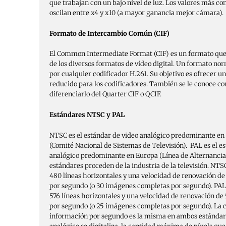
que trabajan con un bajo nivel de luz. Los valores más 
oscilan entre x4 y x10 (a mayor ganancia mejor cámara).
Formato de Intercambio Común (CIF)
El Common Intermediate Format (CIF) es un formato que
de los diversos formatos de vídeo digital. Un formato nor
por cualquier codificador H.261. Su objetivo es ofrecer 
reducido para los codificadores. También se le conoce co
diferenciarlo del Quarter CIF o QCIF.
Estándares NTSC y PAL
NTSC es el estándar de video analógico predominante en
(Comité Nacional de Sistemas de Televisión). PAL es el e
analógico predominante en Europa (Línea de Alternancia
estándares proceden de la industria de la televisión. NTS
480 líneas horizontales y una velocidad de renovación d
por segundo (o 30 imágenes completas por segundo). PAL 
576 líneas horizontales y una velocidad de renovación d
por segundo (o 25 imágenes completas por segundo). La c
información por segundo es la misma en ambos estándare