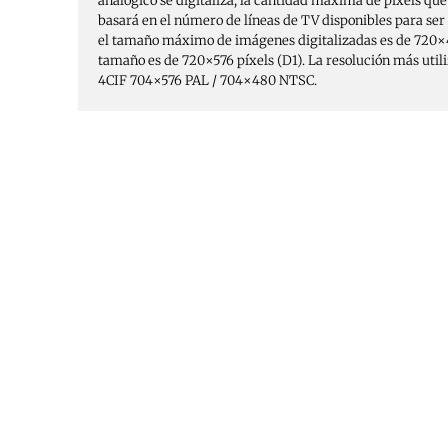
analógico se digitaliza, la cantidad máxima de píxels qu
basará en el número de líneas de TV disponibles para ser
el tamaño máximo de imágenes digitalizadas es de 720×4
tamaño es de 720×576 píxels (D1). La resolución más uti
4CIF 704×576 PAL / 704×480 NTSC.