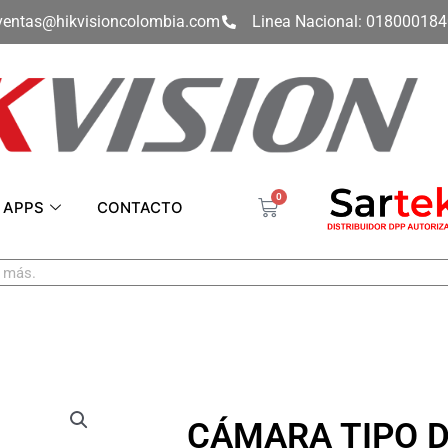
ventas@hikvisioncolombia.com
Linea Nacional: 01800018
0
Carrito
APPS
CONTACTO
CÁMARA TIPO 