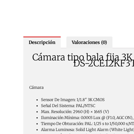
Descripción
Valoraciones (0)
Cámara tipo bala fija 3
DS-2CE12KF3
Cámara
Sensor De Imagen:
1/1.8″ 3K CMOS
Señal Del Sistema:
PAL/NTSC
Max. Resolución:
2960 (H) × 1665 (V)
Iluminación Mínima:
0.0003 Lux @ (F1.0, AGC ON),
Tiempo De Obturación:
PAL: 1/25 s to 1/50,000 s;NT
Alarma Luminosa:
Solid Light Alarm (White Light