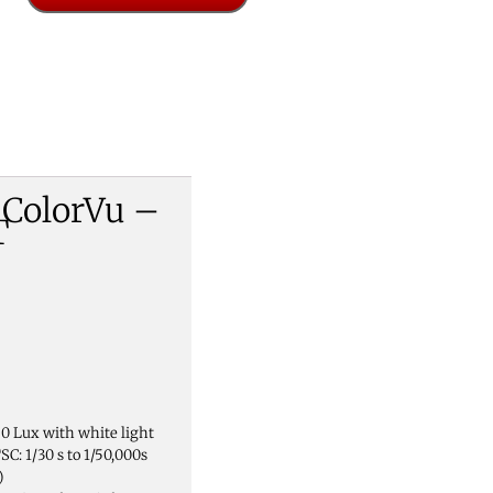
K ColorVu –
T
 0 Lux with white light
SC: 1/30 s to 1/50,000s
)