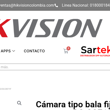
ventas@hikvisioncolombia.com
Linea Nacional: 01800018
0
Carrito
APPS
CONTACTO
S-2CE12KF3T
Cámara tipo bala f