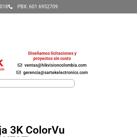
4018
PBX: 601 6952709
Diseñamos licitaciones y
proyectos sin costo
ventas@hikvisioncolombia.com
gerencia@sartekelectronics.com
ija 3K ColorVu