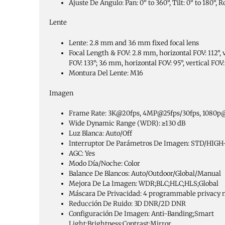
Ajuste De Ángulo:
Pan: 0° to 360°, Tilt: 0° to 180°, 
Lente
Lente:
2.8 mm and 3.6 mm fixed focal lens
Focal Length & FOV:
2.8 mm, horizontal FOV: 112°, v
FOV: 133°; 3.6 mm, horizontal FOV: 95°, vertical FOV:
Montura Del Lente:
M16
Imagen
Frame Rate:
3K@20fps, 4MP@25fps/30fps, 1080p@
Wide Dynamic Range (WDR):
≥130 dB
Luz Blanca:
Auto/Off
Interruptor De Parámetros De Imagen:
STD/HIGH
AGC:
Yes
Modo Día/Noche:
Color
Balance De Blancos:
Auto/Outdoor/Global/Manual
Mejora De La Imagen:
WDR;BLC;HLC;HLS;Global
Máscara De Privacidad:
4 programmable privacy 
Reducción De Ruido:
3D DNR/2D DNR
Configuración De Imagen:
Anti-Banding;Smart
Light;Brightness;Contrast;Mirror