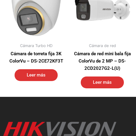
Cámara Turbo HD
Cámara de red
Cámara de torreta fija 3K
Cámara de red mini bala fija
ColorVu – DS-2CE72KF3T
ColorVu de 2 MP – DS-
2CD2027G2-L(U)
Leer más
Leer más