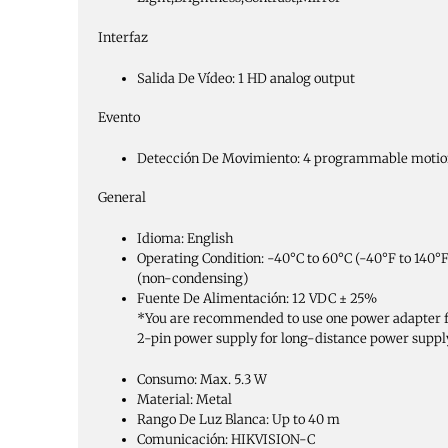
Interfaz
Salida De Vídeo:
1 HD analog output
Evento
Detección De Movimiento:
4 programmable motio
General
Idioma:
English
Operating Condition:
-40°C to 60°C (-40°F to 140°F
(non-condensing)
Fuente De Alimentación:
12 VDC ± 25%
*You are recommended to use one power adapter f
2-pin power supply for long-distance power suppl
Consumo:
Max. 5.3 W
Material:
Metal
Rango De Luz Blanca:
Up to 40 m
Comunicación:
HIKVISION-C