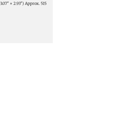
.07″ × 2.93″)
Approx. 515