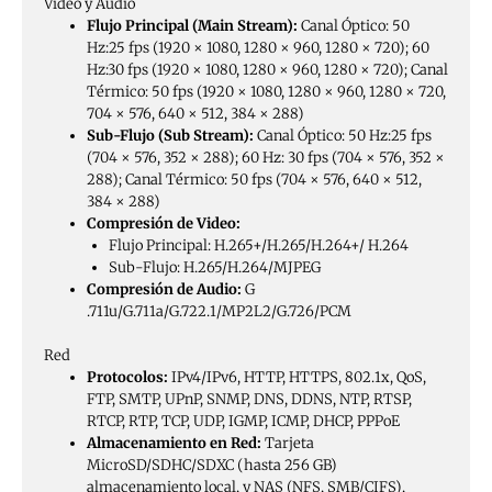
Video y Audio
Flujo Principal (Main Stream):
Canal Óptico: 50
Hz:25 fps (1920 × 1080, 1280 × 960, 1280 × 720); 60
Hz:30 fps (1920 × 1080, 1280 × 960, 1280 × 720); Canal
Térmico: 50 fps (1920 × 1080, 1280 × 960, 1280 × 720,
704 × 576, 640 × 512, 384 × 288)
Sub-Flujo (Sub Stream):
Canal Óptico: 50 Hz:25 fps
(704 × 576, 352 × 288); 60 Hz: 30 fps (704 × 576, 352 ×
288); Canal Térmico: 50 fps (704 × 576, 640 × 512,
384 × 288)
Compresión de Video:
Flujo Principal: H.265+/H.265/H.264+/ H.264
Sub-Flujo: H.265/H.264/MJPEG
Compresión de Audio:
G
.711u/G.711a/G.722.1/MP2L2/G.726/PCM
Red
Protocolos:
IPv4/IPv6, HTTP, HTTPS, 802.1x, QoS,
FTP, SMTP, UPnP, SNMP, DNS, DDNS, NTP, RTSP,
RTCP, RTP, TCP, UDP, IGMP, ICMP, DHCP, PPPoE
Almacenamiento en Red:
Tarjeta
MicroSD/SDHC/SDXC (hasta 256 GB)
almacenamiento local, y NAS (NFS, SMB/CIFS),