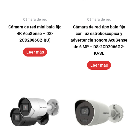
Cámara de red
Cámara de red
Cámara de red mini bala fija
Cámara de red tipo bala fija
4K AcuSense – DS-
con luz estroboscópica y
2CD2086G2-I(U)
advertencia sonora AcuSense
de 6 MP – DS-2CD2066G2-
Leer más
IU/SL
Leer más