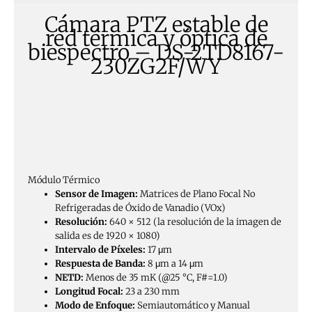
Cámara PTZ estable de
red térmica y óptica de
biespectro – DS-2TD8167-
230ZG2F/WY
Módulo Térmico
Sensor de Imagen:
Matrices de Plano Focal No
Refrigeradas de Óxido de Vanadio (VOx)
Resolución:
640 × 512 (la resolución de la imagen de
salida es de 1920 × 1080)
Intervalo de Píxeles:
17 μm
Respuesta de Banda:
8 μm a 14 μm
NETD:
Menos de 35 mK (@25 °C, F#=1.0)
Longitud Focal:
23 a 230 mm
Modo de Enfoque:
Semiautomático y Manual