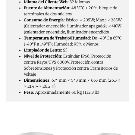
Idioma del Cliente Web:
32 idiomas
Fuente de Alimentación:
48 VCC ± 20%, bloque de
terminales de dos núcleos
Consumo de Energía:
Básico: ＜205W; Máx.: ＜285W
(Calentador encendido, iluminador apagado); ＜410W
(calentador encendido, iluminador encendido)
Temperatura de Trabajo/Humedad:
De -40°C a 65°C
(-40°F a 149°F); Humedad: 95% o Menos
Limpiador de Lente:
Sí
Nivel de Protección:
Estándar IP66; Protección
contra Rayos TVS 6000V, Protección contra
Sobretensiones y Protección contra Transitorios de
Voltaje
Dimensiones:
674 mm × 543 mm × 665 mm (26.5 »
× 21.4 » × 26.2 «)
Peso:
Aproximadamente 60 kg (132.3 lb)