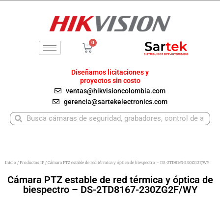
Ir
al
contenido
0
Carrito
Diseñamos licitaciones y
proyectos sin costo
ventas@hikvisioncolombia.com
gerencia@sartekelectronics.com
Buscar
Buscar
Inicio
/
Productos IP
/ Cámara PTZ estable de red térmica y óptica de biespectro – DS-2TD8167-230ZG2F/WY
Cámara PTZ estable de red térmica y óptica de
biespectro – DS-2TD8167-230ZG2F/WY