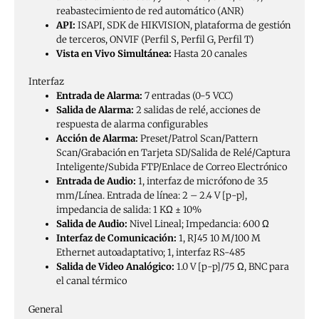
reabastecimiento de red automático (ANR)
API:
ISAPI, SDK de HIKVISION, plataforma de gestión
de terceros, ONVIF (Perfil S, Perfil G, Perfil T)
Vista en Vivo Simultánea:
Hasta 20 canales
Interfaz
Entrada de Alarma:
7 entradas (0-5 VCC)
Salida de Alarma:
2 salidas de relé, acciones de
respuesta de alarma configurables
Acción de Alarma:
Preset/Patrol Scan/Pattern
Scan/Grabación en Tarjeta SD/Salida de Relé/Captura
Inteligente/Subida FTP/Enlace de Correo Electrónico
Entrada de Audio:
1, interfaz de micrófono de 3.5
mm/Línea. Entrada de línea: 2 – 2.4 V [p-p],
impedancia de salida: 1 KΩ ± 10%
Salida de Audio:
Nivel Lineal; Impedancia: 600 Ω
Interfaz de Comunicación:
1, RJ45 10 M/100 M
Ethernet autoadaptativo; 1, interfaz RS-485
Salida de Video Analógico:
1.0 V [p-p]/75 Ω, BNC para
el canal térmico
General