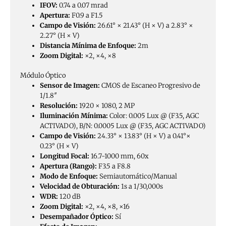
IFOV:
0.74 a 0.07 mrad
Apertura:
F0.9 a F1.5
Campo de Visión:
26.61° × 21.43° (H × V) a 2.83° ×
2.27° (H × V)
Distancia Mínima de Enfoque:
2m
Zoom Digital:
×2, ×4, ×8
Módulo Óptico
Sensor de Imagen:
CMOS de Escaneo Progresivo de
1/1.8″
Resolución:
1920 × 1080, 2 MP
Iluminación Mínima:
Color: 0.005 Lux @ (F3.5, AGC
ACTIVADO), B/N: 0.0005 Lux @ (F3.5, AGC ACTIVADO)
Campo de Visión:
24.33° × 13.83° (H × V) a 0.41°×
0.23° (H × V)
Longitud Focal:
16.7-1000 mm, 60x
Apertura (Rango):
F3.5 a F8.8
Modo de Enfoque:
Semiautomático/Manual
Velocidad de Obturación:
1s a 1/30,000s
WDR:
120 dB
Zoom Digital:
×2, ×4, ×8, ×16
Desempañador Óptico:
Sí