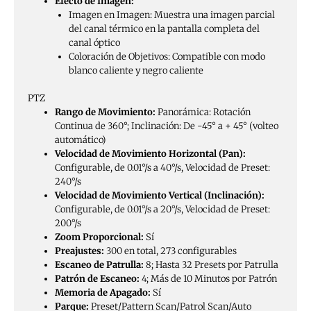
Efecto de Imagen:
Imagen en Imagen: Muestra una imagen parcial
del canal térmico en la pantalla completa del
canal óptico
Coloración de Objetivos: Compatible con modo
blanco caliente y negro caliente
PTZ
Rango de Movimiento:
Panorámica: Rotación
Continua de 360°; Inclinación: De -45° a + 45° (volteo
automático)
Velocidad de Movimiento Horizontal (Pan):
Configurable, de 0.01°/s a 40°/s, Velocidad de Preset:
240°/s
Velocidad de Movimiento Vertical (Inclinación):
Configurable, de 0.01°/s a 20°/s, Velocidad de Preset:
200°/s
Zoom Proporcional:
Sí
Preajustes:
300 en total, 273 configurables
Escaneo de Patrulla:
8; Hasta 32 Presets por Patrulla
Patrón de Escaneo:
4; Más de 10 Minutos por Patrón
Memoria de Apagado:
Sí
Parque:
Preset/Pattern Scan/Patrol Scan/Auto