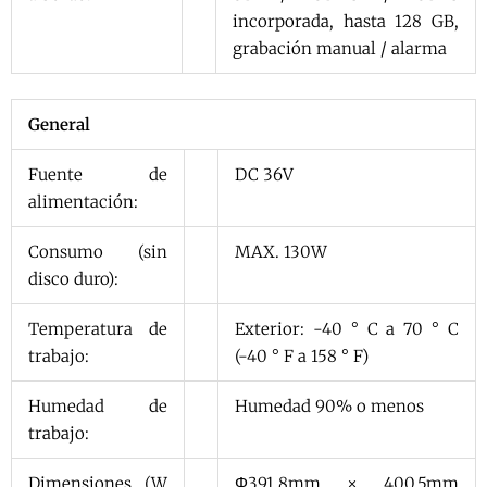
incorporada, hasta 128 GB,
grabación manual / alarma
General
Fuente de
DC 36V
alimentación:
Consumo (sin
MAX. 130W
disco duro):
Temperatura de
Exterior: -40 ° C a 70 ° C
trabajo:
(-40 ° F a 158 ° F)
Humedad de
Humedad 90% o menos
trabajo:
Dimensiones (W
Φ391.8mm × 400.5mm