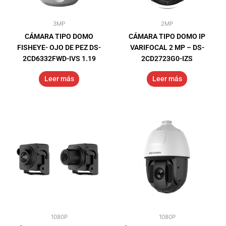
3MP
2MP
CÁMARA TIPO DOMO
CÁMARA TIPO DOMO IP
FISHEYE- OJO DE PEZ DS-
VARIFOCAL 2 MP – DS-
2CD6332FWD-IVS 1.19
2CD2723G0-IZS
Leer más
Leer más
1080P
1080P