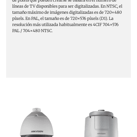
de píxels que pueden crearse se basará en el número de
líneas de TV disponibles para ser digitalizadas. En NTSC, el
tamaño máximo de imágenes digitalizadas es de 720×480
píxels. En PAL, el tamaño es de 720×576 píxels (D1). La
resolución más utilizada habitualmente es 4CIF 704×576
PAL / 704×480 NTSC.