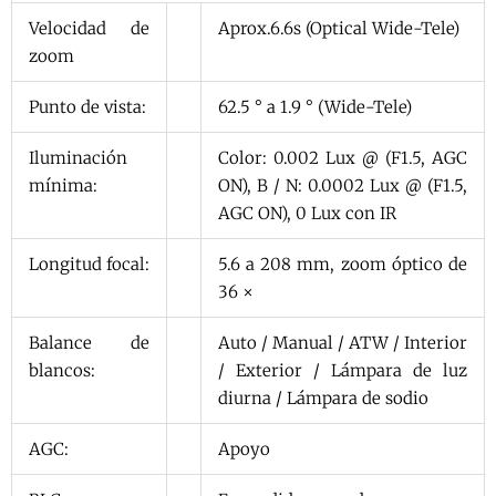
Velocidad de
Aprox.6.6s (Optical Wide-Tele)
zoom
Punto de vista:
62.5 ° a 1.9 ° (Wide-Tele)
Iluminación
Color: 0.002 Lux @ (F1.5, AGC
mínima:
ON), B / N: 0.0002 Lux @ (F1.5,
AGC ON), 0 Lux con IR
Longitud focal:
5.6 a 208 mm, zoom óptico de
36 ×
Balance de
Auto / Manual / ATW / Interior
blancos:
/ Exterior / Lámpara de luz
diurna / Lámpara de sodio
AGC:
Apoyo