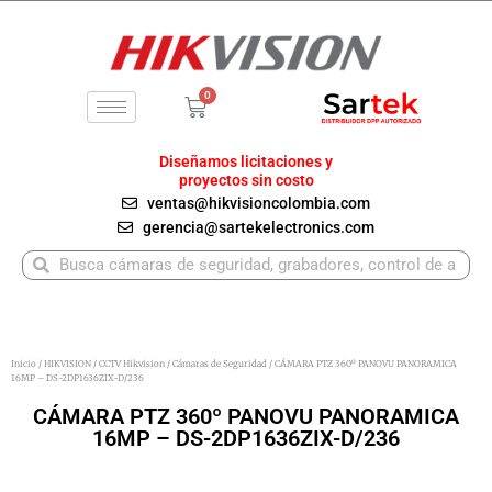
Ir
al
contenido
0
Carrito
Diseñamos licitaciones y
proyectos sin costo
ventas@hikvisioncolombia.com
gerencia@sartekelectronics.com
Buscar
Buscar
Inicio
/
HIKVISION
/
CCTV Hikvision
/
Cámaras de Seguridad
/ CÁMARA PTZ 360º PANOVU PANORAMICA
16MP – DS-2DP1636ZIX-D/236
CÁMARA PTZ 360º PANOVU PANORAMICA
16MP – DS-2DP1636ZIX-D/236