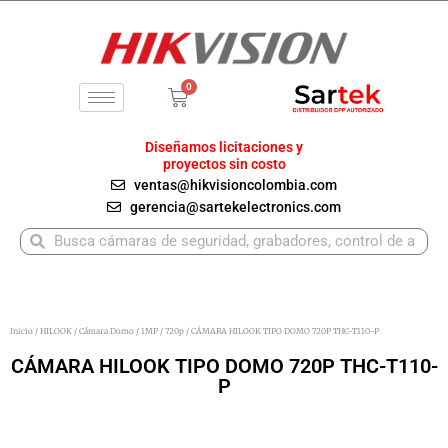
Ir
al
contenido
0
Carrito
Diseñamos licitaciones y
proyectos sin costo
ventas@hikvisioncolombia.com
gerencia@sartekelectronics.com
Buscar
Buscar
Inicio
/
HILOOK
/
Cámara Domo
/
1MP / 720p
/ CÁMARA HILOOK TIPO DOMO 720P THC-T110-P
CÁMARA HILOOK TIPO DOMO 720P THC-T110-
P