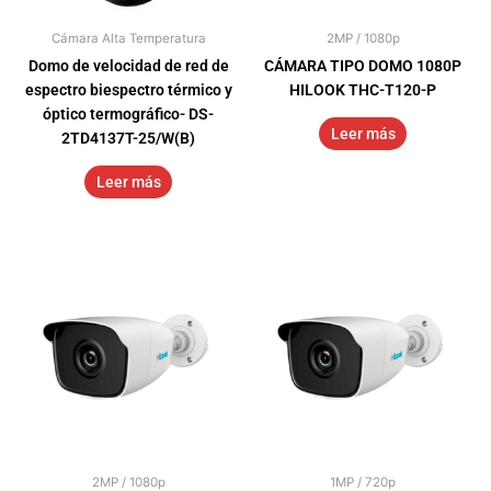
Cámara Alta Temperatura
2MP / 1080p
Domo de velocidad de red de
CÁMARA TIPO DOMO 1080P
espectro biespectro térmico y
HILOOK THC-T120-P
óptico termográfico- DS-
Leer más
2TD4137T-25/W(B)
Leer más
2MP / 1080p
1MP / 720p