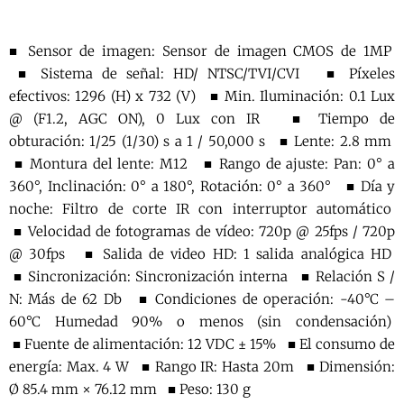
■ Sensor de imagen: Sensor de imagen CMOS de 1MP
■ Sistema de señal: HD/ NTSC/TVI/CVI ■ Píxeles
efectivos: 1296 (H) x 732 (V) ■ Min. Iluminación: 0.1 Lux
@ (F1.2, AGC ON), 0 Lux con IR ■ Tiempo de
obturación: 1/25 (1/30) s a 1 / 50,000 s ■ Lente: 2.8 mm
■ Montura del lente: M12 ■ Rango de ajuste: Pan: 0° a
360°, Inclinación: 0° a 180°, Rotación: 0° a 360° ■ Día y
noche: Filtro de corte IR con interruptor automático
■ Velocidad de fotogramas de vídeo: 720p @ 25fps / 720p
@ 30fps ■ Salida de video HD: 1 salida analógica HD
■ Sincronización: Sincronización interna ■ Relación S /
N: Más de 62 Db ■ Condiciones de operación: -40°C –
60°C Humedad 90% o menos (sin condensación)
■ Fuente de alimentación: 12 VDC ± 15% ■ El consumo de
energía: Max. 4 W ■ Rango IR: Hasta 20m ■ Dimensión:
Ø 85.4 mm × 76.12 mm ■ Peso: 130 g