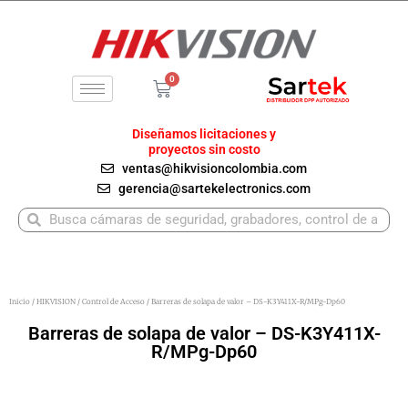
Ir
al
contenido
0
Carrito
Diseñamos licitaciones y
proyectos sin costo
ventas@hikvisioncolombia.com
gerencia@sartekelectronics.com
Buscar
Buscar
Inicio
/
HIKVISION
/
Control de Acceso
/ Barreras de solapa de valor – DS-K3Y411X-R/MPg-Dp60
Barreras de solapa de valor – DS-K3Y411X-
R/MPg-Dp60