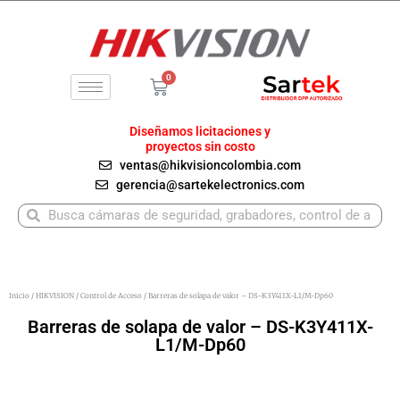
Ir
al
contenido
0
Carrito
Diseñamos licitaciones y
proyectos sin costo
ventas@hikvisioncolombia.com
gerencia@sartekelectronics.com
Buscar
Buscar
Inicio
/
HIKVISION
/
Control de Acceso
/ Barreras de solapa de valor – DS-K3Y411X-L1/M-Dp60
Barreras de solapa de valor – DS-K3Y411X-
L1/M-Dp60