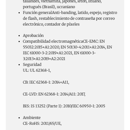
tailandés, vietnamita, japonés, letón, lituano,
portugués (Brasil), ucraniano
Función general
Anti-banding, latido, espejo, registro
de flash, restablecimiento de contraseña por correo
electrónico, contador de píxeles
Aprobación
Compatibilidad electromagnética
CE-EMC: EN
55032:2015+A1:2020, EN 50130-4:2011+A1:2014, EN
IEC 61000-3-2:2019+A1:2021, EN 61000-3-
3:2013+A1:2019+A2:2021
Seguridad
UL: UL 62368-1,
CB: IEC 62368-1: 2014+A11,
CE-LVD: EN 62368-1: 2014/A11: 2017,
BIS: IS 13252 (Parte 1): 2010/IEC 60950-1: 2005
Ambiente
CE-RoHS: 2011/65/UE,