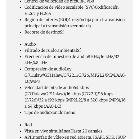
Control de velocidad de bits
CBR, VBR
Codificación de vídeo escalable (SVC)
Codificación
H.265 y H.264
Región de interés (ROI)
1 región fija para transmisión
principal y transmisión secundaria
Recorte de destino
Sí
Audio
Filtrado de ruido ambiental
Sí
Frecuencia de muestreo de audio
8 kHz/16 kHz/32
kHz/48 kHz
Compresión de audio
Ley
G.711ulaw/G.711alaw/G.722.1/G.726/MP2L2/PCM/AAC-
LC/MP3
Velocidad de bits de audio
64 kbps
(G.711ulaw/G.711alaw)/16 kbps (G.722.1)/16 kbps
(G.726)/32 a 192 kbps (MP2L2)/8 a 320 kbps (MP3)/16
a 64 kbps (AAC-LC)
Tipo de audio
Sonido mono
Red
Vista en vivo simultánea
Hasta 20 canales
API
Interfaz de vídeo en red abierta, ISAPI, SDK, ISUP