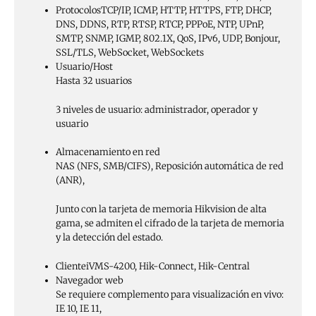
Protocolos
TCP/IP, ICMP, HTTP, HTTPS, FTP, DHCP,
DNS, DDNS, RTP, RTSP, RTCP, PPPoE, NTP, UPnP,
SMTP, SNMP, IGMP, 802.1X, QoS, IPv6, UDP, Bonjour,
SSL/TLS, WebSocket, WebSockets
Usuario/Host
Hasta 32 usuarios
3 niveles de usuario: administrador, operador y
usuario
Almacenamiento en red
NAS (NFS, SMB/CIFS), Reposición automática de red
(ANR),
Junto con la tarjeta de memoria Hikvision de alta
gama, se admiten el cifrado de la tarjeta de memoria
y la detección del estado.
Cliente
iVMS-4200, Hik-Connect, Hik-Central
Navegador web
Se requiere complemento para visualización en vivo:
IE 10, IE 11,