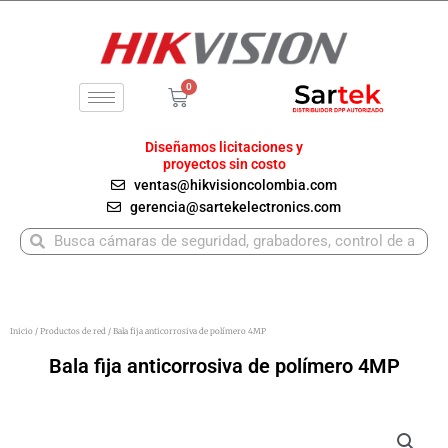
Ir
al
contenido
0
Carrito
Diseñamos licitaciones y
proyectos sin costo
ventas@hikvisioncolombia.com
gerencia@sartekelectronics.com
Buscar
Buscar
Inicio
/
Productos de red
/ Bala fija anticorrosiva de polímero 4MP
Bala fija anticorrosiva de polímero 4MP