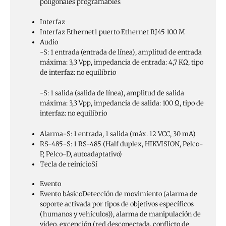
poligonales programables
Interfaz
Interfaz Ethernet
1 puerto Ethernet RJ45 100 M
Audio
-S: 1 entrada (entrada de línea), amplitud de entrada
máxima: 3,3 Vpp, impedancia de entrada: 4,7 KΩ, tipo
de interfaz: no equilibrio
-S: 1 salida (salida de línea), amplitud de salida
máxima: 3,3 Vpp, impedancia de salida: 100 Ω, tipo de
interfaz: no equilibrio
Alarma
-S: 1 entrada, 1 salida (máx. 12 VCC, 30 mA)
RS-485
-S: 1 RS-485 (Half duplex, HIKVISION, Pelco-
P, Pelco-D, autoadaptativo)
Tecla de reinicio
Sí
Evento
Evento básico
Detección de movimiento (alarma de
soporte activada por tipos de objetivos específicos
(humanos y vehículos)), alarma de manipulación de
video, excepción (red desconectada, conflicto de