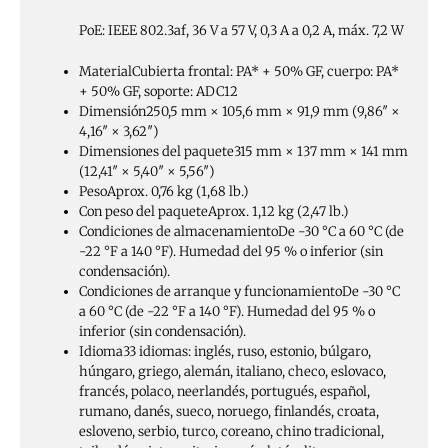
PoE: IEEE 802.3af, 36 V a 57 V, 0,3 A a 0,2 A, máx. 7,2 W
Material
Cubierta frontal: PA* + 50% GF, cuerpo: PA*
+ 50% GF, soporte: ADC12
Dimensión
250,5 mm × 105,6 mm × 91,9 mm (9,86″ ×
4,16″ × 3,62″)
Dimensiones del paquete
315 mm × 137 mm × 141 mm
(12,41″ × 5,40″ × 5,56″)
Peso
Aprox. 0,76 kg (1,68 lb.)
Con peso del paquete
Aprox. 1,12 kg (2,47 lb.)
Condiciones de almacenamiento
De -30 °C a 60 °C (de
-22 °F a 140 °F). Humedad del 95 % o inferior (sin
condensación).
Condiciones de arranque y funcionamiento
De -30 °C
a 60 °C (de -22 °F a 140 °F). Humedad del 95 % o
inferior (sin condensación).
Idioma
33 idiomas: inglés, ruso, estonio, búlgaro,
húngaro, griego, alemán, italiano, checo, eslovaco,
francés, polaco, neerlandés, portugués, español,
rumano, danés, sueco, noruego, finlandés, croata,
esloveno, serbio, turco, coreano, chino tradicional,