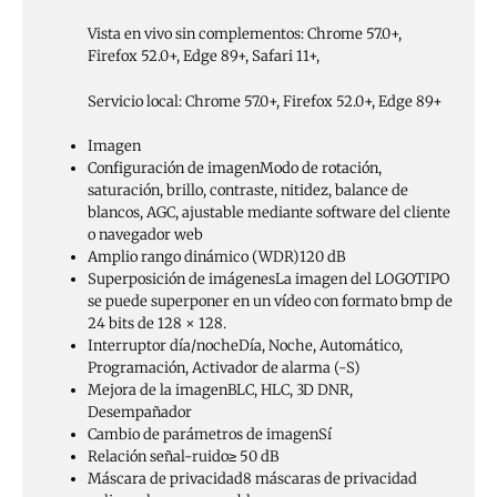
Vista en vivo sin complementos: Chrome 57.0+,
Firefox 52.0+, Edge 89+, Safari 11+,
Servicio local: Chrome 57.0+, Firefox 52.0+, Edge 89+
Imagen
Configuración de imagen
Modo de rotación,
saturación, brillo, contraste, nitidez, balance de
blancos, AGC, ajustable mediante software del cliente
o navegador web
Amplio rango dinámico (WDR)
120 dB
Superposición de imágenes
La imagen del LOGOTIPO
se puede superponer en un vídeo con formato bmp de
24 bits de 128 × 128.
Interruptor día/noche
Día, Noche, Automático,
Programación, Activador de alarma (-S)
Mejora de la imagen
BLC, HLC, 3D DNR,
Desempañador
Cambio de parámetros de imagen
Sí
Relación señal-ruido
≥ 50 dB
Máscara de privacidad
8 máscaras de privacidad