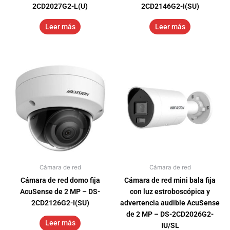
2CD2027G2-L(U)
2CD2146G2-I(SU)
Leer más
Leer más
Cámara de red
Cámara de red
Cámara de red domo fija
Cámara de red mini bala fija
AcuSense de 2 MP – DS-
con luz estroboscópica y
2CD2126G2-I(SU)
advertencia audible AcuSense
de 2 MP – DS-2CD2026G2-
Leer más
IU/SL