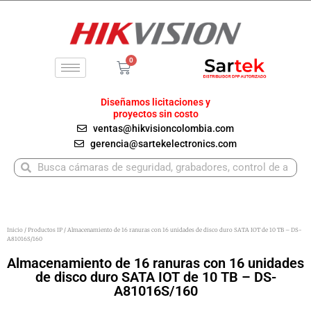
Ir
al
contenido
0
Carrito
Diseñamos licitaciones y
proyectos sin costo
ventas@hikvisioncolombia.com
gerencia@sartekelectronics.com
Buscar
Buscar
Inicio
/
Productos IP
/ Almacenamiento de 16 ranuras con 16 unidades de disco duro SATA IOT de 10 TB – DS-
A81016S/160
Almacenamiento de 16 ranuras con 16 unidades
de disco duro SATA IOT de 10 TB – DS-
A81016S/160