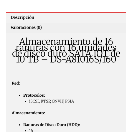
Descripción
Valoraciones (0)
Almacenamiento de 16
ranuras con 16 unidades
de disco duro SATA IOT de
10 TB – DS-A81016S/160
Red:
Protocolos:
iSCSI, RTSP, ONVIF, PSIA
Almacenamiento:
Ranuras de Disco Duro (HDD):
16