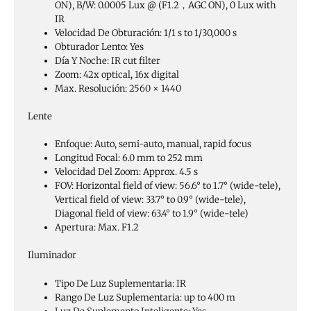
ON), B/W: 0.0005 Lux @ (F1.2，AGC ON), 0 Lux with
IR
Velocidad De Obturación:
1/1 s to 1/30,000 s
Obturador Lento:
Yes
Día Y Noche:
IR cut filter
Zoom:
42x optical, 16x digital
Max. Resolución:
2560 × 1440
Lente
Enfoque:
Auto, semi-auto, manual, rapid focus
Longitud Focal:
6.0 mm to 252 mm
Velocidad Del Zoom:
Approx. 4.5 s
FOV:
Horizontal field of view: 56.6° to 1.7° (wide-tele),
Vertical field of view: 33.7° to 0.9° (wide-tele),
Diagonal field of view: 63.4° to 1.9° (wide-tele)
Apertura:
Max. F1.2
Iluminador
Tipo De Luz Suplementaria:
IR
Rango De Luz Suplementaria:
up to 400 m