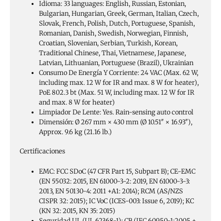
Idioma:
33 languages: English, Russian, Estonian,
Bulgarian, Hungarian, Greek, German, Italian, Czech,
Slovak, French, Polish, Dutch, Portuguese, Spanish,
Romanian, Danish, Swedish, Norwegian, Finnish,
Croatian, Slovenian, Serbian, Turkish, Korean,
Traditional Chinese, Thai, Vietnamese, Japanese,
Latvian, Lithuanian, Portuguese (Brazil), Ukrainian
Consumo De Energía Y Corriente:
24 VAC (Max. 62 W,
including max. 12 W for IR and max. 8 W for heater),
PoE 802.3 bt (Max. 51 W, including max. 12 W for IR
and max. 8 W for heater)
Limpiador De Lente:
Yes. Rain-sensing auto control
Dimensión:
Ø 267 mm × 430 mm (Ø 10.51″ × 16.93″),
Approx. 9.6 kg (21.16 lb.)
Certificaciones
EMC:
FCC SDoC (47 CFR Part 15, Subpart B); CE-EMC
(EN 55032: 2015, EN 61000-3-2: 2019, EN 61000-3-3:
2013, EN 50130-4: 2011 +A1: 2014); RCM (AS/NZS
CISPR 32: 2015); IC VoC (ICES-003: Issue 6, 2019); KC
(KN 32: 2015, KN 35: 2015)
Seguridad
UL (UL 62368-1); CB (IEC 60950-1:2005 +