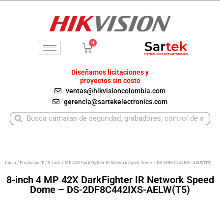
Ir
al
contenido
0
Carrito
Diseñamos licitaciones y
proyectos sin costo
ventas@hikvisioncolombia.com
gerencia@sartekelectronics.com
Buscar
Buscar
Inicio
/
Productos IP
/ 8-inch 4 MP 42X DarkFighter IR Network Speed Dome – DS-2DF8C442IXS-AELW(T5)
8-inch 4 MP 42X DarkFighter IR Network Speed
Dome – DS-2DF8C442IXS-AELW(T5)