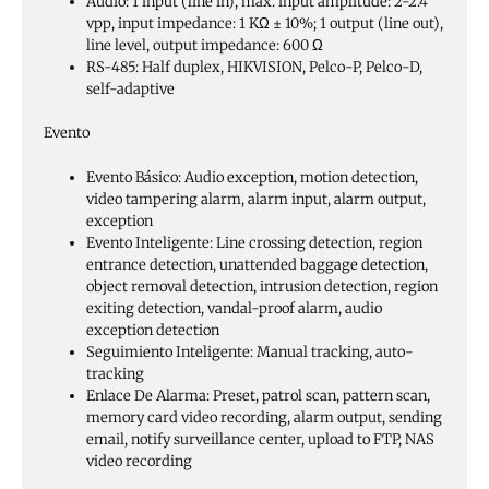
Audio:
1 input (line in), max. input amplitude: 2-2.4
vpp, input impedance: 1 KΩ ± 10%; 1 output (line out),
line level, output impedance: 600 Ω
RS-485:
Half duplex, HIKVISION, Pelco-P, Pelco-D,
self-adaptive
Evento
Evento Básico:
Audio exception, motion detection,
video tampering alarm, alarm input, alarm output,
exception
Evento Inteligente:
Line crossing detection, region
entrance detection, unattended baggage detection,
object removal detection, intrusion detection, region
exiting detection, vandal-proof alarm, audio
exception detection
Seguimiento Inteligente:
Manual tracking, auto-
tracking
Enlace De Alarma:
Preset, patrol scan, pattern scan,
memory card video recording, alarm output, sending
email, notify surveillance center, upload to FTP, NAS
video recording