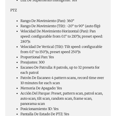
Luz De Suplemento Inteligente:
Yes
PTZ
Rango De Movimiento (Pan):
360°
Rango De Movimiento (Tilt):
-20° to 90° (auto flip)
Velocidad De Movimiento Horizontal (Pan):
Pan
speed: configurable from 0.1° to 210°/s; preset speed:
280°/s
Velocidad De Vertical (Tilt):
Tilt speed: configurable
from 0.1° to 150°/s, preset speed 250°/s
Proportional Pan:
Yes
Preajustes:
300
Escaneo De Patrulla:
8 patrols, up to 32 presets for
each patrol
Patrón De Escaneo:
4 pattern scans, record time over
10 minutes for each scan
Memoria De Apagado:
Yes
Acción Del Parque:
Preset, pattern scan, patrol scan,
auto scan, tilt scan, random scan, frame scan,
panorama scan
Posicionamiento 3D:
Yes
Pantalla De Estado De PTZ:
Yes