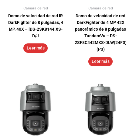
Cámara de red
Cámara de red
Domo de velocidad de red IR
Domo de velocidad de red
DarkFighter de 8 pulgadas, 4
DarkFighter de 4 MP 42X
MP, 40X – iDS-2SK8144IXS-
panorámico de 8 pulgadas
D/J
TandemVu – DS-
2SF8C442MXS-DLW(24F0)
Leer más
(P3)
Leer más