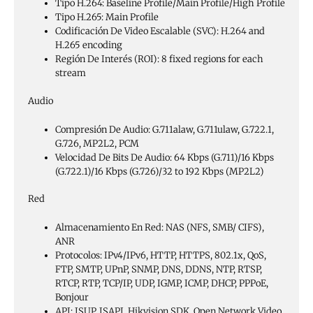
Tipo H.264:
Baseline Profile/Main Profile/High Profile
Tipo H.265:
Main Profile
Codificación De Video Escalable (SVC):
H.264 and
H.265 encoding
Región De Interés (ROI):
8 fixed regions for each
stream
Audio
Compresión De Audio:
G.711alaw, G.711ulaw, G.722.1,
G.726, MP2L2, PCM
Velocidad De Bits De Audio:
64 Kbps (G.711)/16 Kbps
(G.722.1)/16 Kbps (G.726)/32 to 192 Kbps (MP2L2)
Red
Almacenamiento En Red:
NAS (NFS, SMB/ CIFS),
ANR
Protocolos:
IPv4/IPv6, HTTP, HTTPS, 802.1x, QoS,
FTP, SMTP, UPnP, SNMP, DNS, DDNS, NTP, RTSP,
RTCP, RTP, TCP/IP, UDP, IGMP, ICMP, DHCP, PPPoE,
Bonjour
API:
ISUP, ISAPI, Hikvision SDK, Open Network Video