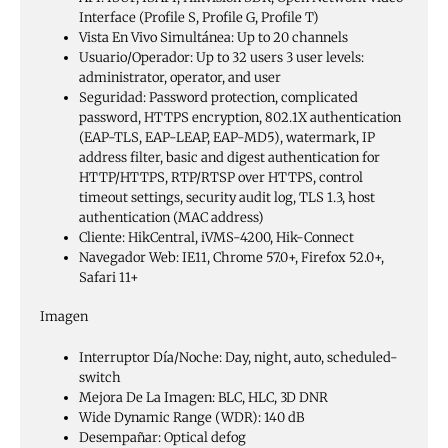
Interface (Profile S, Profile G, Profile T)
Vista En Vivo Simultánea:
Up to 20 channels
Usuario/Operador:
Up to 32 users 3 user levels:
administrator, operator, and user
Seguridad:
Password protection, complicated
password, HTTPS encryption, 802.1X authentication
(EAP-TLS, EAP-LEAP, EAP-MD5), watermark, IP
address filter, basic and digest authentication for
HTTP/HTTPS, RTP/RTSP over HTTPS, control
timeout settings, security audit log, TLS 1.3, host
authentication (MAC address)
Cliente:
HikCentral, iVMS-4200, Hik-Connect
Navegador Web:
IE11, Chrome 57.0+, Firefox 52.0+,
Safari 11+
Imagen
Interruptor Día/Noche:
Day, night, auto, scheduled-
switch
Mejora De La Imagen:
BLC, HLC, 3D DNR
Wide Dynamic Range (WDR):
140 dB
Desempañar:
Optical defog