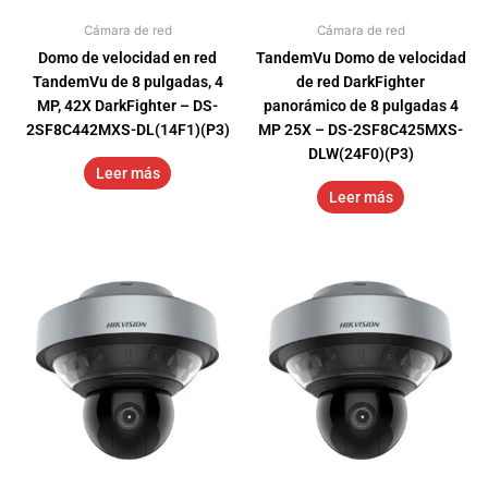
Cámara de red
Cámara de red
Domo de velocidad en red
TandemVu Domo de velocidad
TandemVu de 8 pulgadas, 4
de red DarkFighter
MP, 42X DarkFighter – DS-
panorámico de 8 pulgadas 4
2SF8C442MXS-DL(14F1)(P3)
MP 25X – DS-2SF8C425MXS-
DLW(24F0)(P3)
Leer más
Leer más