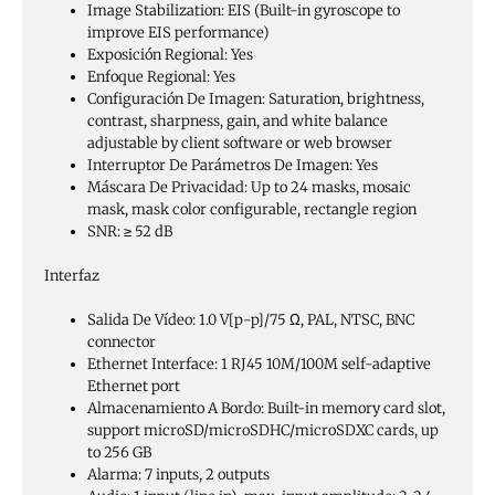
Image Stabilization:
EIS (Built-in gyroscope to
improve EIS performance)
Exposición Regional:
Yes
Enfoque Regional:
Yes
Configuración De Imagen:
Saturation, brightness,
contrast, sharpness, gain, and white balance
adjustable by client software or web browser
Interruptor De Parámetros De Imagen:
Yes
Máscara De Privacidad:
Up to 24 masks, mosaic
mask, mask color configurable, rectangle region
SNR:
≥ 52 dB
Interfaz
Salida De Vídeo:
1.0 V[p-p]/75 Ω, PAL, NTSC, BNC
connector
Ethernet Interface:
1 RJ45 10M/100M self-adaptive
Ethernet port
Almacenamiento A Bordo:
Built-in memory card slot,
support microSD/microSDHC/microSDXC cards, up
to 256 GB
Alarma:
7 inputs, 2 outputs