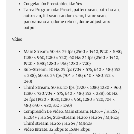
Congelación Preestablecida:
Yes
Tarea Programada:
Preset, pattern scan, patrol scan,
auto scan, tilt scan, random scan, frame scan,
panorama scan, dome reboot, dome adjust, aux
output
Vídeo
Main Stream:
50 Hz: 25 fps (2560 × 1440, 1920 × 1080,
1280 × 960, 1280 × 720); 60 Hz: 24 fps (2560 × 1440,
1920 × 1080, 1280 × 960, 1280 × 720)
Sub-Stream:
50 Hz: 25 fps (704 × 576, 640 × 480, 352
× 288); 60 Hz: 24 fps (704 × 480, 640 × 480, 352 ×
240)
Third Stream:
50 Hz: 25 fps (1920 × 1080, 1280 × 960,
1280 × 720, 704 × 576, 640 × 480, 352 × 288); 60 Hz:
24 fps (1920 × 1080, 1280 × 960, 1280 × 720, 704 ×
480, 640 × 480, 352 × 240)
Compresión De Vídeo:
Main stream: H.265+ / H.265 /
H.264+ / H.264; Sub-stream: H.265 / H.264 / MJPEG;
Third stream: H.265 / H.264 / MJPEG
Vídeo Bitrate:
32 Kbps to 16384 Kbps