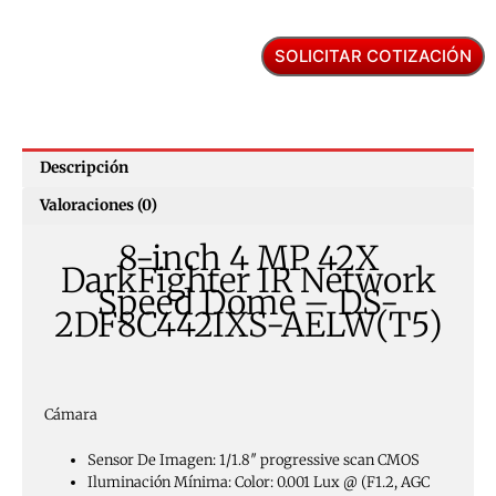
SOLICITAR COTIZACIÓN
Descripción
Valoraciones (0)
8-inch 4 MP 42X
DarkFighter IR Network
Speed Dome – DS-
2DF8C442IXS-AELW(T5)
Cámara
Sensor De Imagen:
1/1.8″ progressive scan CMOS
Iluminación Mínima:
Color: 0.001 Lux @ (F1.2, AGC