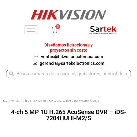
Ir
al
contenido
0
Carrito
Diseñamos licitaciones y
proyectos sin costo
ventas@hikvisioncolombia.com
gerencia@sartekelectronics.com
Buscar
Buscar
Inicio
/
Productos IP
/ 4-ch 5 MP 1U H.265 AcuSense DVR – iDS-7204HUHI-M2/S
4-ch 5 MP 1U H.265 AcuSense DVR – iDS-
7204HUHI-M2/S