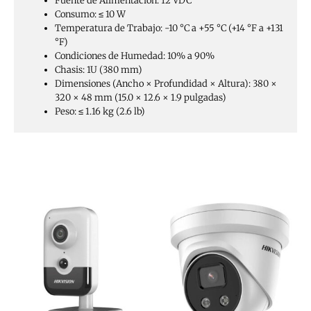
Fuente de Alimentación: 12 VDC
Consumo: ≤ 10 W
Temperatura de Trabajo: -10 °C a +55 °C (+14 °F a +131
°F)
Condiciones de Humedad: 10% a 90%
Chasis: 1U (380 mm)
Dimensiones (Ancho × Profundidad × Altura): 380 ×
320 × 48 mm (15.0 × 12.6 × 1.9 pulgadas)
Peso: ≤ 1.16 kg (2.6 lb)