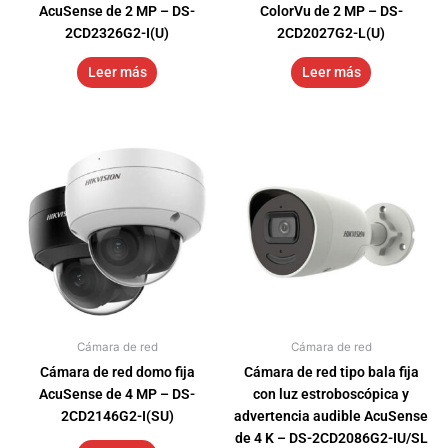
AcuSense de 2 MP – DS-
ColorVu de 2 MP – DS-
2CD2326G2-I(U)
2CD2027G2-L(U)
Leer más
Leer más
Cámara de red
Cámara de red
Cámara de red domo fija
Cámara de red tipo bala fija
AcuSense de 4 MP – DS-
con luz estroboscópica y
2CD2146G2-I(SU)
advertencia audible AcuSense
de 4 K – DS-2CD2086G2-IU/SL