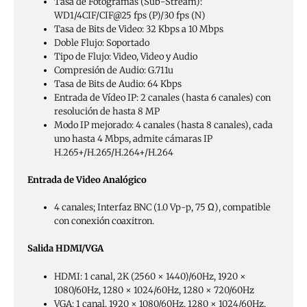
Tasa de Fotogramas (Sub-Stream):
WD1/4CIF/CIF@25 fps (P)/30 fps (N)
Tasa de Bits de Video: 32 Kbps a 10 Mbps
Doble Flujo: Soportado
Tipo de Flujo: Video, Video y Audio
Compresión de Audio: G.711u
Tasa de Bits de Audio: 64 Kbps
Entrada de Vídeo IP: 2 canales (hasta 6 canales) con
resolución de hasta 8 MP
Modo IP mejorado: 4 canales (hasta 8 canales), cada
uno hasta 4 Mbps, admite cámaras IP
H.265+/H.265/H.264+/H.264
Entrada de Video Analógico
4 canales; Interfaz BNC (1.0 Vp-p, 75 Ω), compatible
con conexión coaxitron.
Salida HDMI/VGA
HDMI: 1 canal, 2K (2560 × 1440)/60Hz, 1920 ×
1080/60Hz, 1280 × 1024/60Hz, 1280 × 720/60Hz
VGA: 1 canal, 1920 × 1080/60Hz, 1280 × 1024/60Hz,