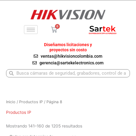
Ir
al
contenido
0
Carrito
Diseñamos licitaciones y
proyectos sin costo
ventas@hikvisioncolombia.com
gerencia@sartekelectronics.com
Buscar
Buscar
Inicio
/
Productos IP
/ Página 8
Productos IP
Mostrando 141–160 de 1205 resultados