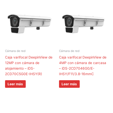
Cámara de red
Cámara de red
Caja varifocal DeepinView de
Caja varifocal DeepinView de
12MP con cámara de
4MP con cámara de carcasa
alojamiento – iDS-
– iDS-2CD7046G0/E-
2CD70C5G0E-IHSY(R)
IHSY/F11/3.8-16mmC
Leer más
Leer más