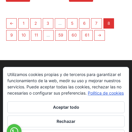
←
1
2
3
…
5
6
7
8
9
10
11
…
59
60
61
→
Utilizamos cookies propias y de terceros para garantizar el
funcionamiento de la web, medir su uso y mejorar nuestros
servicios. Puede aceptar todas las cookies, rechazar las no
necesarias o configurar sus preferencias.
Política de cookies
Aceptar todo
Nosotros
Get Started
Downloads
Rechazar
Sedes
Blog
Hikvision App