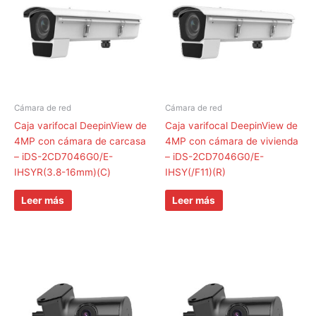
Cámara de red
Cámara de red
Caja varifocal DeepinView de
Caja varifocal DeepinView de
4MP con cámara de carcasa
4MP con cámara de vivienda
– iDS-2CD7046G0/E-
– iDS-2CD7046G0/E-
IHSYR(3.8-16mm)(C)
IHSY(/F11)(R)
Leer más
Leer más