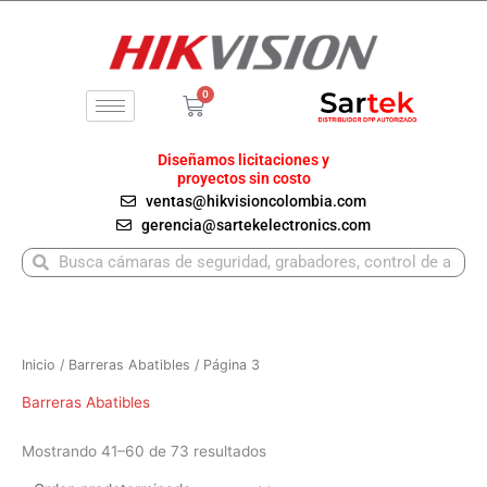
Ir
al
contenido
0
Carrito
Diseñamos licitaciones y
proyectos sin costo
ventas@hikvisioncolombia.com
gerencia@sartekelectronics.com
Buscar
Buscar
Inicio
/
Barreras Abatibles
/ Página 3
Barreras Abatibles
Mostrando 41–60 de 73 resultados