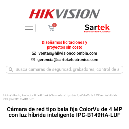
Ir
al
contenido
0
Carrito
Diseñamos licitaciones y
proyectos sin costo
ventas@hikvisioncolombia.com
gerencia@sartekelectronics.com
Buscar
Buscar
Inicio
/
HiLook
/
Productos IP de HiLook
/ Cámara de red tipo bala fija ColorVu de 4 MP con luz híbrida
inteligente IPC-B149HA-LUF
Cámara de red tipo bala fija ColorVu de 4 MP
con luz híbrida inteligente IPC-B149HA-LUF