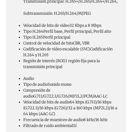
Transmisión principal: H.265+/H.265/H.264+/H.264,
Subtransmisión: H.265/H.264/MJPEG
Velocidad de bits de vídeo
32 Kbps a 8 Mbps
Tipo H.264
Perfil base, Perfil principal, Perfil alto
Tipo H.265
Perfil principal
Control de velocidad de bits
CBR, VBR
Codificación de vídeo escalable (SVC)
Codificación
H.264 y H.265
Región de interés (ROI)
1 región fija para la
transmisión principal
Audio
Tipo de audio
Sonido mono
Compresión de
audio
G.711/G.722.1/G.726/MP2L2/PCM/AAC-LC
Velocidad de bits de audio
64 kbps (G.711)/16 kbps
(G.722.1)/16 kbps (G.726)/32 a 160 kbps (MP2L2)/16 a
64 kbps (AAC-LC)
Frecuencia de muestreo de audio
8 kHz/16 kHz
Filtrado de ruido ambiental
Sí