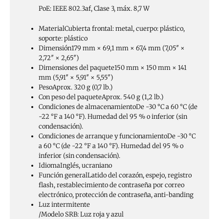
PoE: IEEE 802.3af, Clase 3, máx. 8,7 W
Material
Cubierta frontal: metal, cuerpo: plástico,
soporte: plástico
Dimensión
179 mm × 69,1 mm × 67,4 mm (7,05″ ×
2,72″ × 2,65″)
Dimensiones del paquete
150 mm × 150 mm × 141
mm (5,91″ × 5,91″ × 5,55″)
Peso
Aprox. 320 g (0,7 lb.)
Con peso del paquete
Aprox. 540 g (1,2 lb.)
Condiciones de almacenamiento
De -30 °C a 60 °C (de
-22 °F a 140 °F). Humedad del 95 % o inferior (sin
condensación).
Condiciones de arranque y funcionamiento
De -30 °C
a 60 °C (de -22 °F a 140 °F). Humedad del 95 % o
inferior (sin condensación).
Idioma
Inglés, ucraniano
Función general
Latido del corazón, espejo, registro
flash, restablecimiento de contraseña por correo
electrónico, protección de contraseña, anti-banding
Luz intermitente
/Modelo SRB: Luz roja y azul