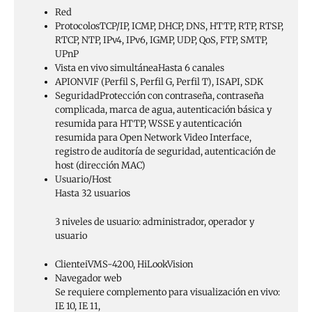
Red
Protocolos
TCP/IP, ICMP, DHCP, DNS, HTTP, RTP, RTSP,
RTCP, NTP, IPv4, IPv6, IGMP, UDP, QoS, FTP, SMTP,
UPnP
Vista en vivo simultánea
Hasta 6 canales
API
ONVIF (Perfil S, Perfil G, Perfil T), ISAPI, SDK
Seguridad
Protección con contraseña, contraseña
complicada, marca de agua, autenticación básica y
resumida para HTTP, WSSE y autenticación
resumida para Open Network Video Interface,
registro de auditoría de seguridad, autenticación de
host (dirección MAC)
Usuario/Host
Hasta 32 usuarios
3 niveles de usuario: administrador, operador y
usuario
Cliente
iVMS-4200, HiLookVision
Navegador web
Se requiere complemento para visualización en vivo:
IE 10, IE 11,