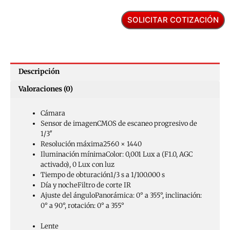
SOLICITAR COTIZACIÓN
Descripción
Valoraciones (0)
Cámara
Sensor de imagen
CMOS de escaneo progresivo de
1/3″
Resolución máxima
2560 × 1440
Iluminación mínima
Color: 0,001 Lux a (F1.0, AGC
activado), 0 Lux con luz
Tiempo de obturación
1/3 s a 1/100.000 s
Día y noche
Filtro de corte IR
Ajuste del ángulo
Panorámica: 0° a 355°, inclinación:
0° a 90°, rotación: 0° a 355°
Lente