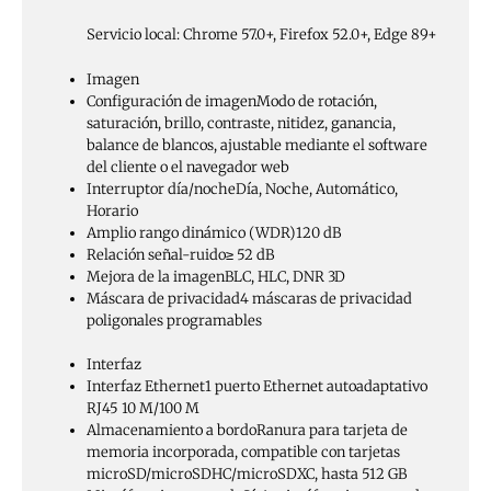
Servicio local: Chrome 57.0+, Firefox 52.0+, Edge 89+
Imagen
Configuración de imagen
Modo de rotación,
saturación, brillo, contraste, nitidez, ganancia,
balance de blancos, ajustable mediante el software
del cliente o el navegador web
Interruptor día/noche
Día, Noche, Automático,
Horario
Amplio rango dinámico (WDR)
120 dB
Relación señal-ruido
≥ 52 dB
Mejora de la imagen
BLC, HLC, DNR 3D
Máscara de privacidad
4 máscaras de privacidad
poligonales programables
Interfaz
Interfaz Ethernet
1 puerto Ethernet autoadaptativo
RJ45 10 M/100 M
Almacenamiento a bordo
Ranura para tarjeta de
memoria incorporada, compatible con tarjetas
microSD/microSDHC/microSDXC, hasta 512 GB